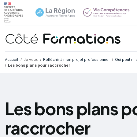
Aller au contenu principal
Aller au contenu principal
Navi
Fil d'Ariane
Accueil
Je veux
Réfléchir à mon projet professionnel
Qui peut m'a
Les bons plans pour raccrocher
Les bons plans p
raccrocher