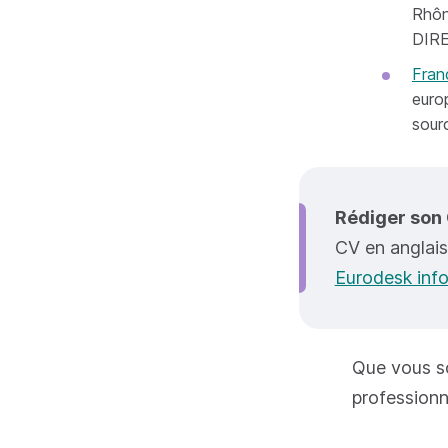
Rhôn
DIRE
Fran
euro
sour
Rédiger son 
CV en anglais
Eurodesk inf
Que vous so
professionne