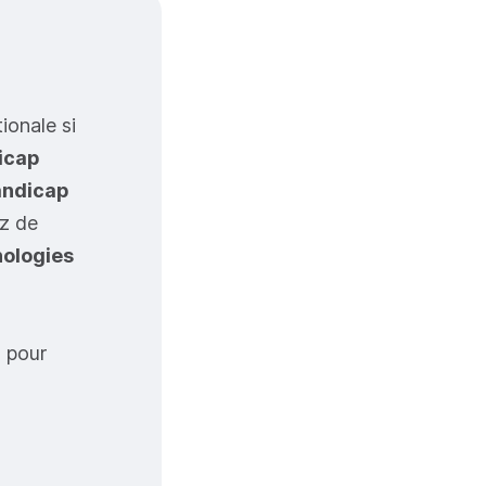
ionale si
icap
andicap
ez de
hologies
s pour