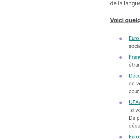
de la langu
Voici quelq
Euro
socia
Fran
étra
Déco
de vo
pour
UFA
si v
De p
dépa
Euro