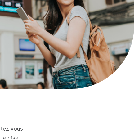
itez vous
treprise