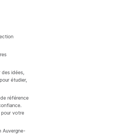
tection
ires
r des idées,
pour étudier,
e de référence
onfiance.
pour votre
n Auvergne-