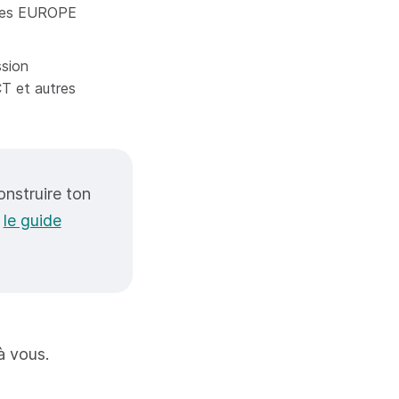
ntres EUROPE
ssion
T et autres
onstruire ton
r
le guide
à vous.