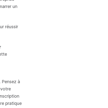
marrer un
r réussir
r
ette
é. Pensez à
 votre
nscription
re pratique