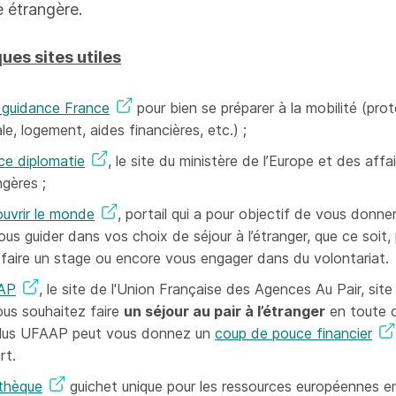
e étrangère.
ues sites utiles
 guidance France
pour bien se préparer à la mobilité (pro
le, logement, aides financières, etc.) ;
ce diplomatie
, le site du ministère de l’Europe et des affa
ngères ;
uvrir le monde
, portail qui a pour objectif de vous donne
us guider dans vos choix de séjour à l’étranger, que ce soit, 
 faire un stage ou encore vous engager dans du volontariat.
AP
, le site de l'Union Française des Agences Au Pair, sit
ous souhaitez faire
un séjour au pair à l’étranger
en toute c
lus UFAAP peut vous donnez un
coup de pouce financier
rt.
thèque
guichet unique pour les ressources européennes e