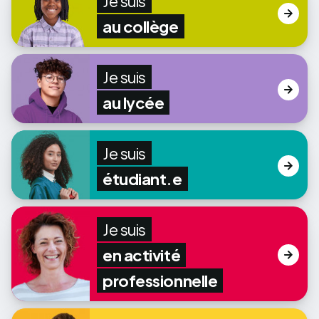
Je suis
au collège
Je suis
au lycée
Je suis
étudiant.e
Je suis
en activité
professionnelle