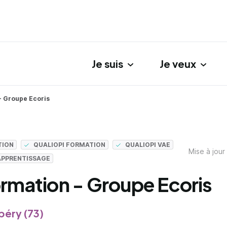
Je suis
Je veux
gation principale
- Groupe Ecoris
TION
QUALIOPI FORMATION
QUALIOPI VAE
Mise à jour
APPRENTISSAGE
rmation - Groupe Ecoris
éry (73)