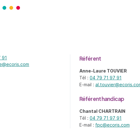
7 91
Référent
ve@ecoris.com
ganisme - nouvel onglet
Anne-Laure TOUVIER
Tél :
04 79 71 97 91
E-mail :
al.touvier@ecoris.co
Référent handicap
Chantal CHARTRAIN
Tél :
04 79 71 97 91
E-mail :
fpc@ecoris.com