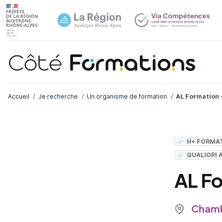
Navi
common.skip_link
Fil d'Ariane
Accueil
Je recherche
Un organisme de formation
AL Formation 
H+ FORMA
QUALIOPI 
AL Fo
Chamb