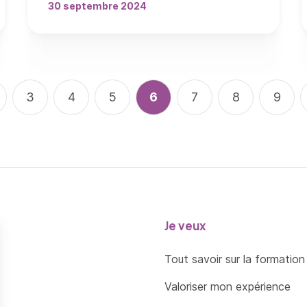
30 septembre 2024
e
ge
Page
3
Page
4
Page
5
Page courante
6
Page
7
Page
8
Page
9
Je veux
Tout savoir sur la formation
Valoriser mon expérience