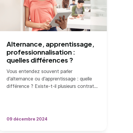
Alternance, apprentissage,
professionnalisation :
quelles différences ?
Vous entendez souvent parler
d’alternance ou d’apprentissage : quelle
différence ? Existe-t-il plusieurs contrats
? Qui peut en bénéficier ? Quels diplômes
est-il possible de préparer ? Quelle est la
rémunération selon le type de contrat ?
09 décembre 2024