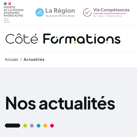
Aller au contenu principal
Aller au contenu principal
Navi
Fil d'Ariane
Accueil
Actualités
Nos actualités