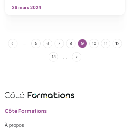
26 mars 2024
Pagination
…
Page précédente
Page
5
Page
6
Page
7
Page
8
Page courante
9
Page
10
Page
11
Page
12
…
Page
13
Page suivante
Côté Formations
À propos