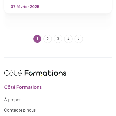
07 février 2025
Pagination
Page courante
1
Page
2
Page
3
Page
4
Page suivante
Côté Formations
À propos
Contactez-nous