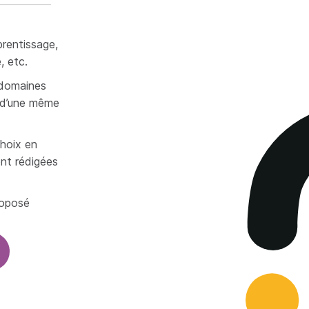
prentissage,
, etc.
 domaines
rs d’une même
choix en
ont rédigées
roposé