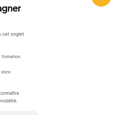
agner
s cet onglet
e formation
t donc
connaître
mobilité.