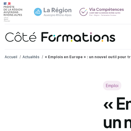
Aller au contenu principal
Aller au contenu principal
Navi
Fil d'Ariane
Accueil
Actualités
« Emplois en Europe » : un nouvel outil pour tr
Emploi
« E
un 