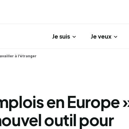
Je suis
Je veux
gation principale
availler à l'étranger
mplois en Europe »
nouvel outil pour