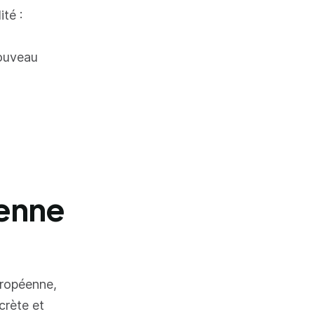
té :
nouveau
éenne
uropéenne,
crète et