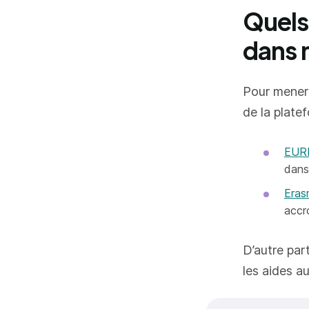
Quels
dans 
Pour mener 
de la platef
EUR
dans
Era
accr
D’autre par
les aides au