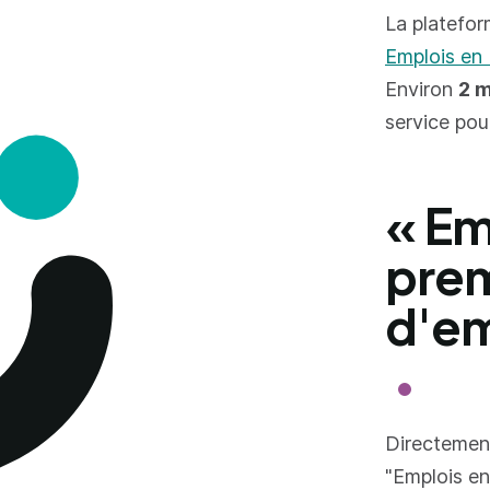
La platefor
Emplois en
Environ
2 m
service pou
« Em
prem
d'em
Directement
"Emplois en