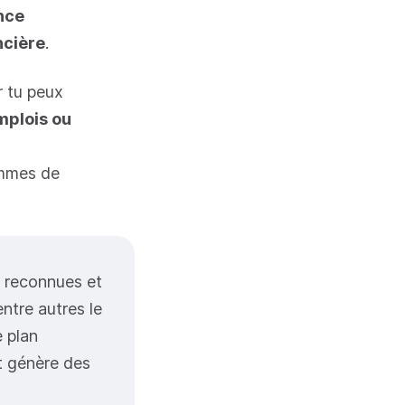
nce
ncière
.
r tu peux
mplois ou
rammes de
s reconnues et
entre autres le
e plan
 génère des