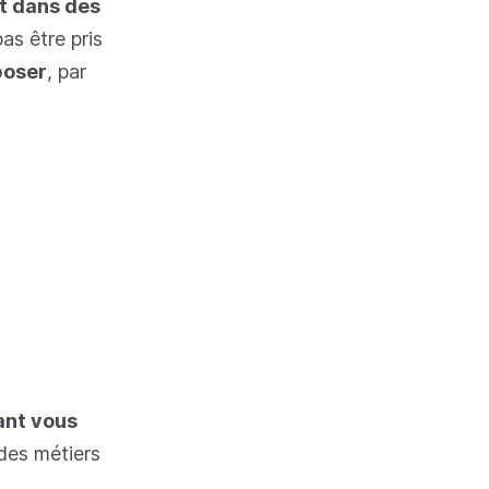
t dans des
as être pris
poser
, par
ant vous
 des métiers