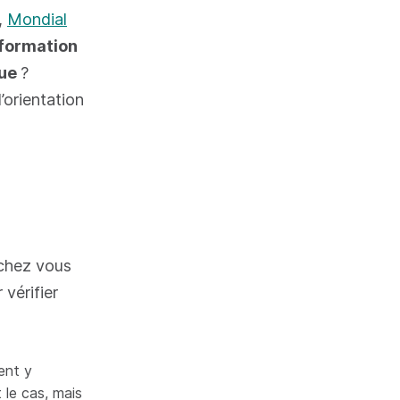
e,
Mondial
 formation
nue
?
’orientation
 chez vous
 vérifier
ent y
t le cas, mais