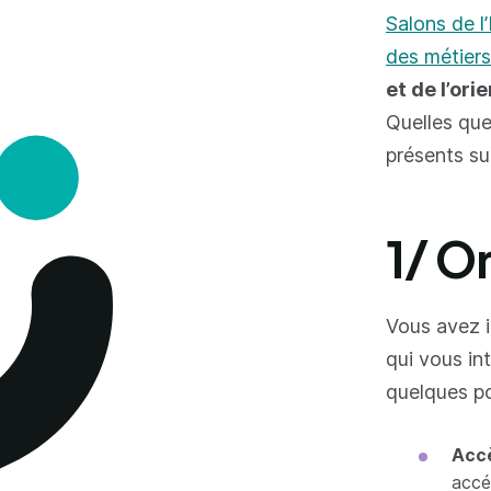
Salons de l
des métier
et de l’ori
Quelles que
présents s
1/ O
Vous avez i
qui vous in
quelques po
Accè
accéd