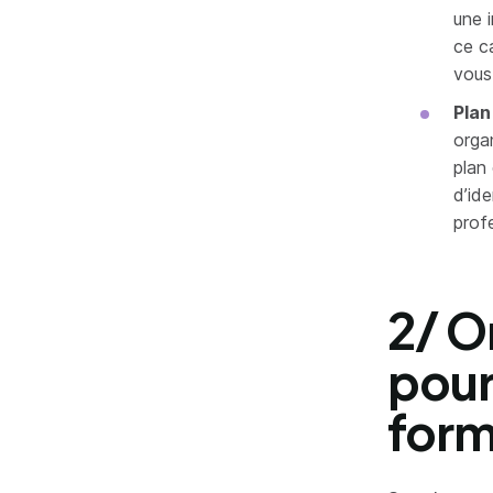
une 
ce c
vous
Plan
orga
plan
d’ide
profe
2/ O
pour
form