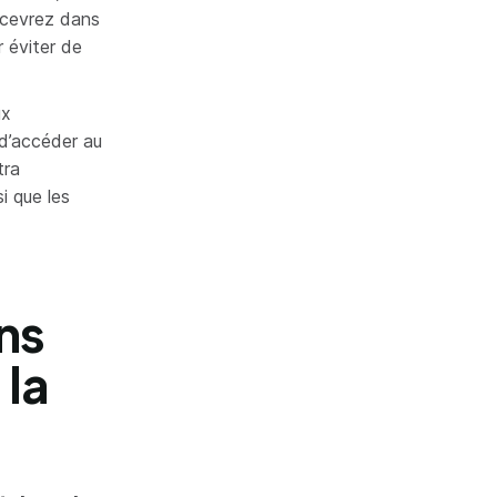
recevrez dans
 éviter de
ux
d’accéder au
tra
i que les
ns
 la