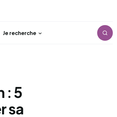
Je recherche
Reche
 : 5
r sa