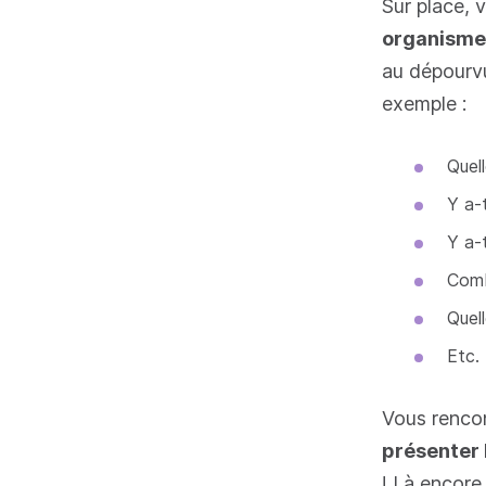
Sur place, 
organisme
au dépourv
exemple :
Quel
Y a-
Y a-
Comb
Quel
Etc.
Vous renco
présenter 
! Là encore,