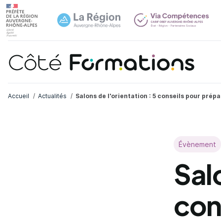
Aller au contenu principal
Aller au contenu principal
Navi
Fil d'Ariane
Accueil
Actualités
Salons de l'orientation : 5 conseils pour prép
Évènement
Salo
con