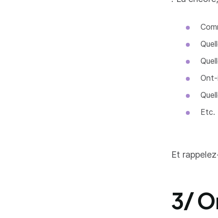
Comm
Quell
Quell
Ont-i
Quell
Etc.
Et rappelez
3/ O