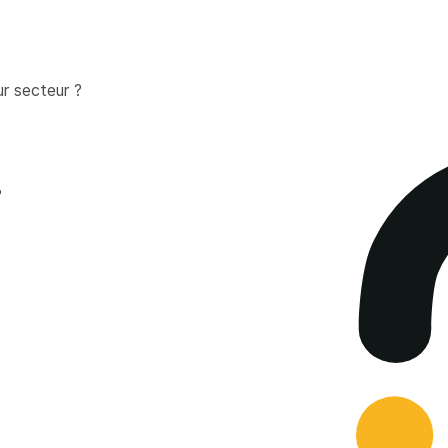
ur secteur ?
?
!