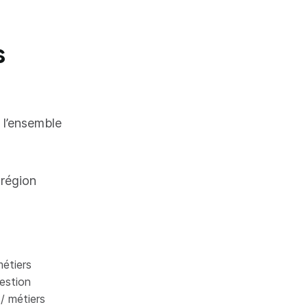
s
 l’ensemble
 région
étiers
gestion
/ métiers