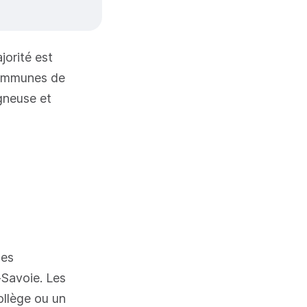
jorité est
communes de
gneuse et
les
-Savoie. Les
ollège ou un