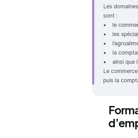
Les domaines 
sont :
• le commerc
• les spécial
• l’agroalimen
• la comptabi
• ainsi que la
Le commerce e
puis la compt
Forma
d’emp