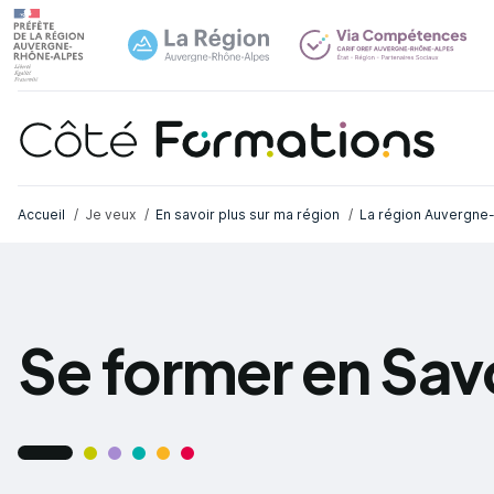
Aller au contenu principal
Aller au contenu principal
Navi
Fil d'Ariane
Accueil
Je veux
En savoir plus sur ma région
La région Auvergne-
Se former en Sav