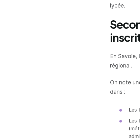
lycée.
Secon
inscri
En Savoie, 
régional.
On note une
dans :
Les
Les
(mét
admi