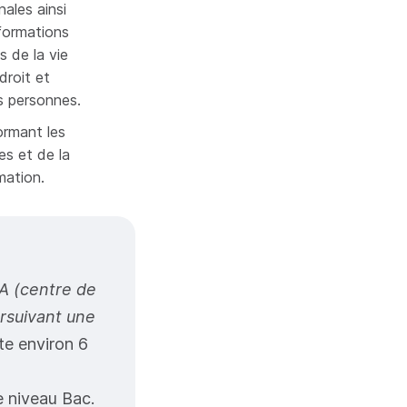
nales ainsi
formations
es de la vie
droit et
es personnes.
ormant les
es et de la
mation.
FA (centre de
rsuivant une
te environ 6
e niveau Bac.