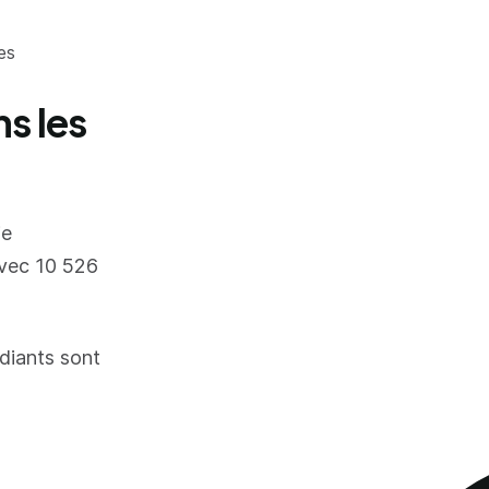
es
ns les
ie
vec 10 526
udiants sont