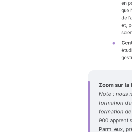
en ps
que l
de l’
et, po
scien
Cent
étud
gest
Zoom sur la
Note : nous n
formation d’
formation de
900 apprentis
Parmi eux, pr