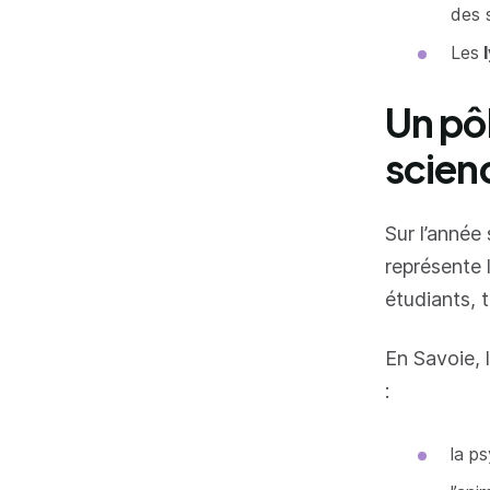
des 
Les
l
Un pôl
scienc
Sur l’année
représente 
étudiants,
En Savoie, 
:
la p