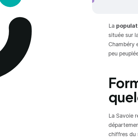
La
populati
située sur
Chambéry et
peu peuplée
Form
quel
La Savoie r
département
chiffres du