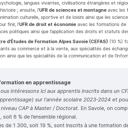
ychologie, langues vivantes, civilisations étrangères et régio
’histoire ; ensuite, l’
UFR de sciences et montagne
avec les 
animation culturelle, sportive et de loisirs ainsi que les scienc
ur finir, l’
UFR de droit et économie
avec les formations de 
ces politiques ainsi que l’application des droits et statuts d
re d’Études de Formation Alpes Savoie (CEFAS)
(10 %) f
iants au commerce et à la vente, aux spécialités des échang
ion ainsi que les spécialités de la communication et de l’infor
 formation en apprentissage
ous intéressons ici aux apprentis inscrits dans un C
apprentissage) sur l'année scolaire 2023-2024 et pou
 niveau CAP à Master / Doctorat.
En Savoie, on comp
, soit 6 % de l’ensemble régional.
ès de 1 300, soit 19 %, sont inscrits à une formation d