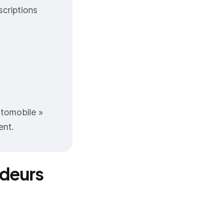
scriptions
utomobile »
ent.
ndeurs