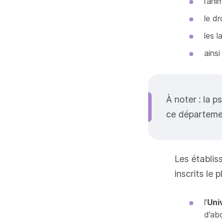
l’ani
le dr
les l
ains
À noter : la p
ce départeme
Les établis
inscrits le 
l’
Uni
d’abo