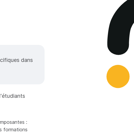
écifiques dans
'étudiants
omposantes :
s formations