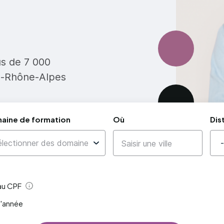
us de 7 000
e-Rhône-Alpes
aine de formation
Où
Dis
 au CPF
Aide
l'année