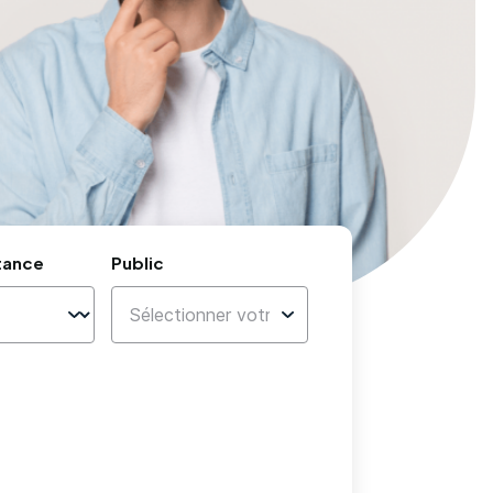
tance
Public