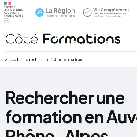
Navi
common.skip_link
Fil d'Ariane
Accueil
Je recherche
Une formation
Rechercher une
formation en Au
Rhône-Alpes