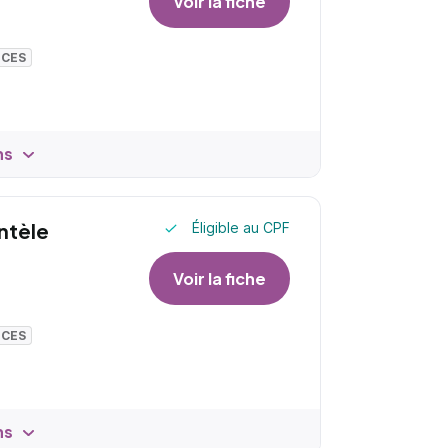
Voir la fiche
NCES
ns
entèle
Éligible au CPF
Voir la fiche
NCES
ns