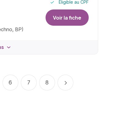
Éligible au CPF
Voir la fiche
techno, BP)
ns
6
7
8
Suivant