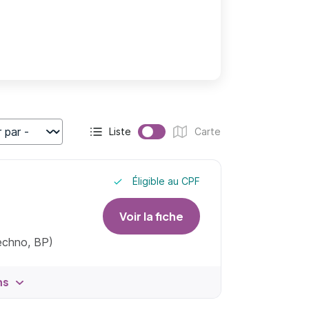
Liste
Carte
r
Affichage actif :
Affichage :
Éligible au CPF
Voir la fiche
techno, BP)
ns