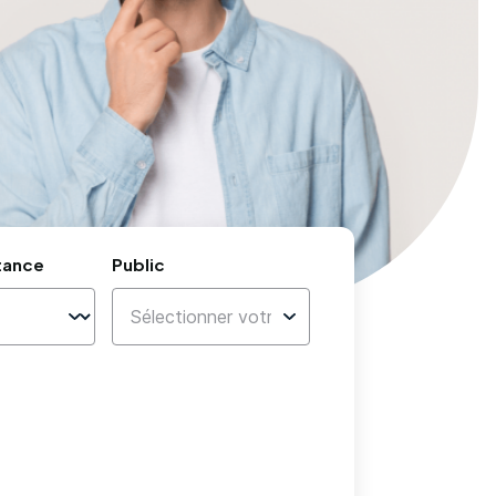
tance
Public