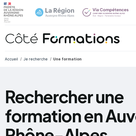
Navi
common.skip_link
Fil d'Ariane
Accueil
Je recherche
Une formation
Rechercher une
formation en Au
Rhône-Alpes