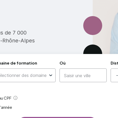
us de 7 000
e-Rhône-Alpes
aine de formation
Où
Dis
 au CPF
Aide
l'année