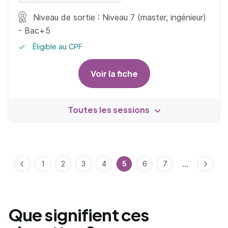
Niveau de sortie : Niveau 7 (master, ingénieur)
- Bac+5
Éligible au CPF
Voir la fiche
Toutes les sessions
...
Précédent
1
2
3
4
5
6
7
Suivan
Que signifient ces