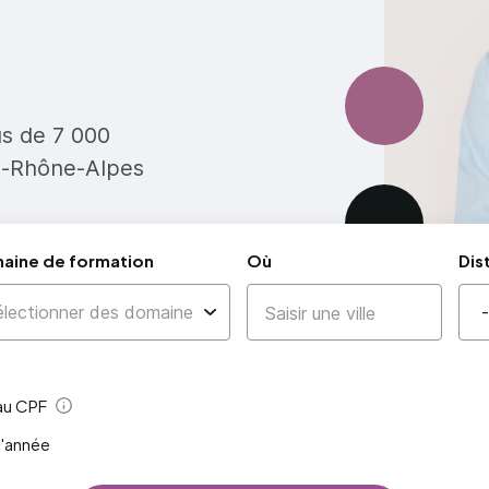
us de 7 000
e-Rhône-Alpes
aine de formation
Où
Dis
 au CPF
Aide
l'année