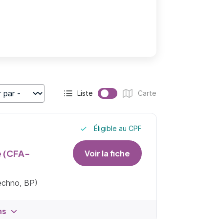
Liste
Carte
r
Affichage actif :
Affichage :
Éligible au CPF
e (CFA-
Voir la fiche
techno, BP)
ns