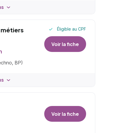
ns
n métiers
Éligible au CPF
Voir la fiche
n
techno, BP)
ns
Voir la fiche