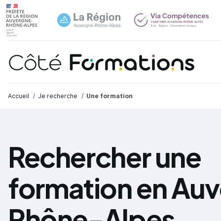
Navi
common.skip_link
Fil d'Ariane
Accueil
Je recherche
Une formation
Rechercher une
formation en Au
Rhône-Alpes