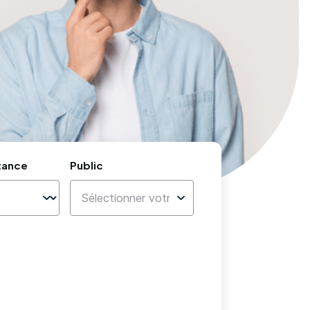
tance
Public