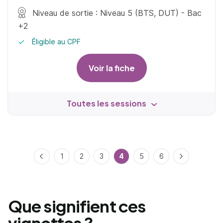
Niveau de sortie : Niveau 5 (BTS, DUT) - Bac
+2
Éligible au CPF
Voir la fiche
Toutes les sessions
Précédent
1
2
3
4
5
6
Suivant
Que signifient ces
vignettes ?