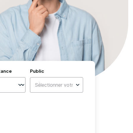
tance
Public