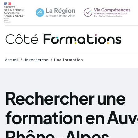
Navi
common.skip_link
Fil d'Ariane
Accueil
Je recherche
Une formation
Rechercher une
formation en Au
Rhône-Alpes