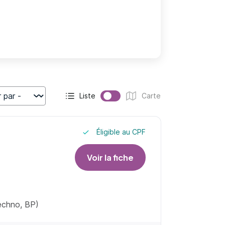
Liste
Carte
r
Affichage actif :
Affichage :
Éligible au CPF
Voir la fiche
techno, BP)