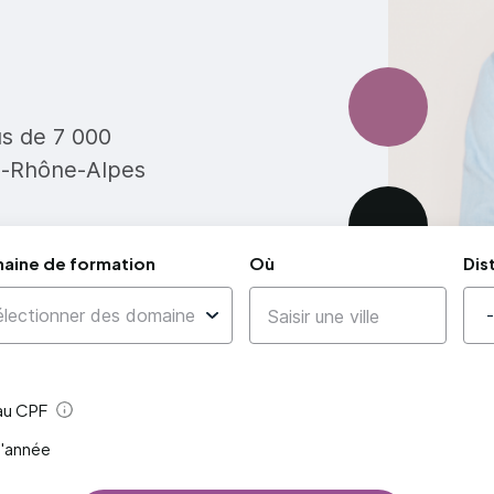
us de 7 000
e-Rhône-Alpes
aine de formation
Où
Dis
 au CPF
Aide
l'année