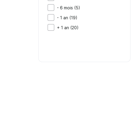
- 6 mois (5)
- 1 an (19)
+ 1 an (20)