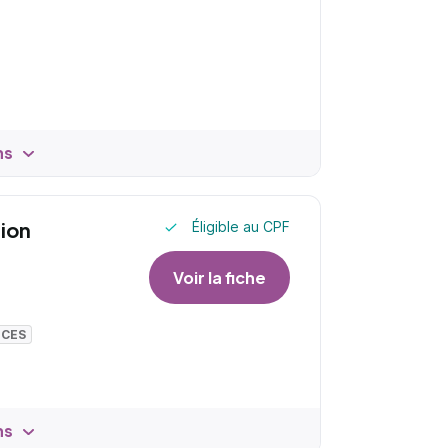
ns
tion
Éligible au CPF
Voir la fiche
NCES
ns