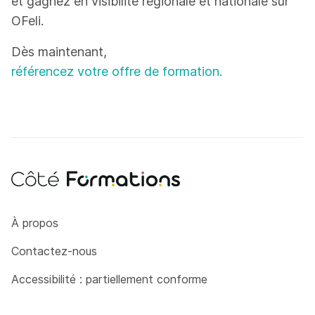
et gagnez en visibilité régionale et nationale sur
OFeli.
Dès maintenant,
référencez votre offre de formation.
Côté Formations
À propos
Contactez-nous
Accessibilité : partiellement conforme