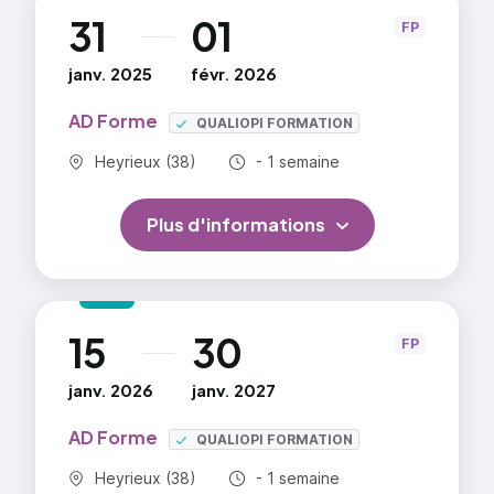
31
01
au
FP
janv. 2025
févr. 2026
AD Forme
QUALIOPI FORMATION
Commune :
Durée totale :
Heyrieux (38)
- 1 semaine
Plus d'informations
15
30
au
FP
janv. 2026
janv. 2027
AD Forme
QUALIOPI FORMATION
Commune :
Durée totale :
Heyrieux (38)
- 1 semaine