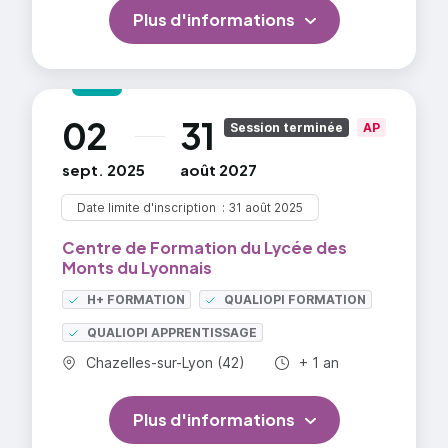
aléas, ses horaires de travail peuvent être décalés
Plus d'informations
ou postés et des astreintes sont possibles. Le port
d'équipements de protection individuelle est requis.
La mobilité géographique peut amener le Technicien
supérieur en méthodes et exploitation logistique à
02
31
au
Session terminée
AP
évoluer dans des environnements culturels divers.
sept. 2025
août 2027
Date limite d'inscription
31 août 2025
Centre de Formation du Lycée des
Monts du Lyonnais
H+ FORMATION
QUALIOPI FORMATION
QUALIOPI APPRENTISSAGE
Commune :
Durée totale :
Chazelles-sur-Lyon (42)
+ 1 an
Plus d'informations