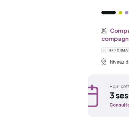
Compag
compagno
H+ FORMA
Niveau de
Pour cet
3 ses
Consult