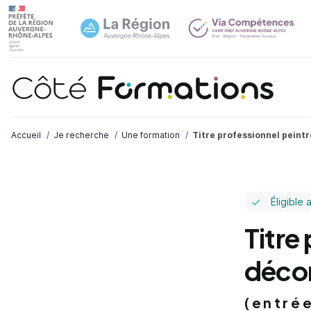
Navi
common.skip_link
Fil d'Ariane
Accueil
Je recherche
Une formation
Titre professionnel peint
Éligible 
Titre
déco
(entré