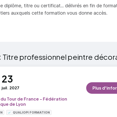
es décoratives de trompe-l'œil.
e diplôme, titre ou certificat... délivrés en fin de forma
liquer des produits décoratifs prêts à l'emploi sur dive
r plus
tiers auxquels cette formation vous donne accès.
ports.
des travaux de peintures décoratives d'ornementa
ons
liser en peinture des patines et des effets décoratifs 
:
Titre professionnel peintre décor
ports.
liser des ornementations.
23
liser des imitations de bois.
liser des imitations de marbres.
juil. 2027
Plus d'info
u Tour de France - Fédération
des travaux de peintures décoratives de trompe-l'
que de Lyon
ON
QUALIOPI FORMATION