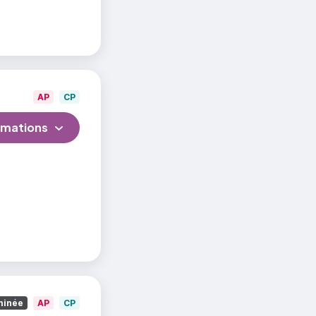
mpe-l'œil.
AP
CP
rmations
minée
AP
CP