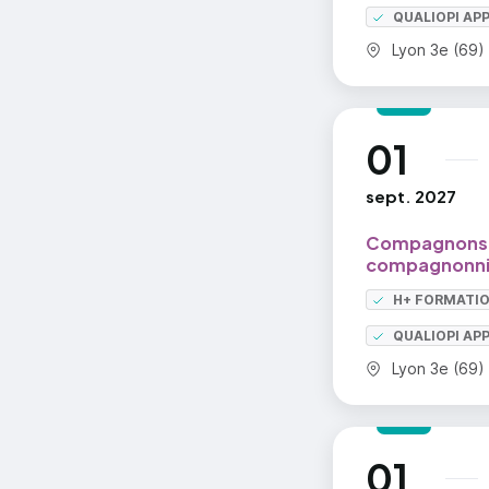
Réa
QUALIOPI AP
Réa
Commune :
Lyon 3e (69)
01
au
sept. 2027
Compagnons d
compagnonni
H+ FORMATI
QUALIOPI AP
Commune :
Lyon 3e (69)
01
au