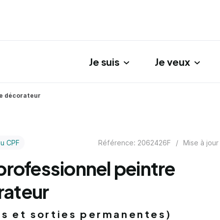
Je suis
Je veux
gation principale
re décorateur
Référence: 2062426F
/
Mise à jour
au CPF
 professionnel peintre
rateur
es et sorties permanentes)