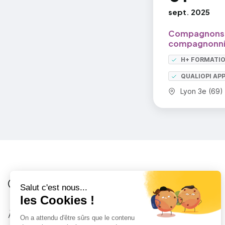
sept. 2025
Compagnons d
compagnonni
H+ FORMATI
QUALIOPI AP
Commune :
Lyon 3e (69)
Je suis
Au collège
Côté Formations
À propos