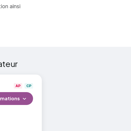
tion ainsi
rs
tions et
sur divers
ateur
AP
CP
rmations
œil