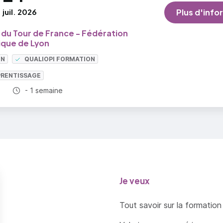
juil. 2026
Plus d'info
u Tour de France - Fédération
que de Lyon
ON
QUALIOPI FORMATION
PRENTISSAGE
Durée totale :
- 1 semaine
Je veux
Tout savoir sur la formation