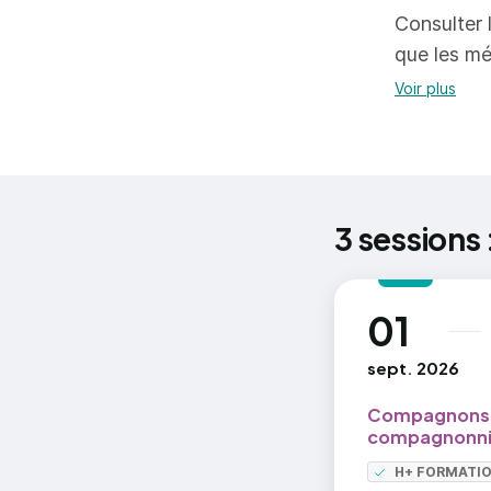
de peintur
Consulter l
App
=> En savoi
que les mé
sup
Voir plus
Réaliser 
d'imitati
Réa
3 sessions 
sup
Réa
01
au
Réa
Réa
sept. 2026
Compagnons d
Réaliser 
compagnonni
H+ FORMATI