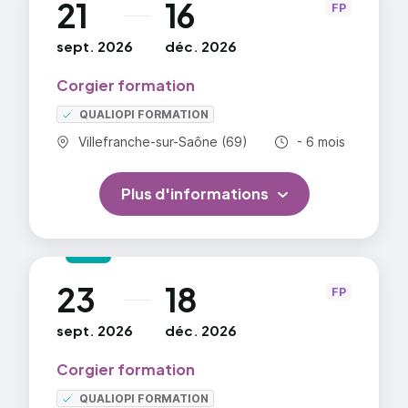
21
16
au
FP
sept. 2026
déc. 2026
Corgier formation
QUALIOPI FORMATION
Commune :
Durée totale :
Villefranche-sur-Saône (69)
- 6 mois
Plus d'informations
23
18
au
FP
sept. 2026
déc. 2026
Corgier formation
QUALIOPI FORMATION