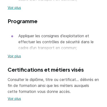
Conduire et manœuvrer en sécurité tout type
Voir plus
de véhicule de transport en commun;
Programme
Accueillir et renseigner la clientèle dans le
cadre d’un transport en commun;
Appliquer les consignes d’exploitation et
Assurer les prestations commerciales de
effectuer les contrôles de sécurité dans le
l’entreprise dans le cadre d’un transport en
cadre d’un transport en commun;
commun.
Conduire et manœuvrer en sécurité tout type
Voir plus
de véhicule de transport en commun;
Certifications et métiers visés
Accueillir et renseigner la clientèle dans le
cadre d’un transport en commun;
Consulter le diplôme, titre ou certificat... délivrés en
Assurer les prestations commerciales de
fin de formation ainsi que les métiers auxquels
l’entreprise dans le cadre d’un transport en
cette formation vous donne accès.
commun.
Voir plus