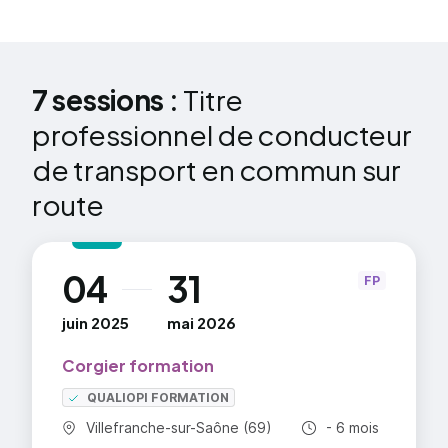
7 sessions :
Titre
professionnel de conducteur
de transport en commun sur
route
04
31
au
FP
juin 2025
mai 2026
Corgier formation
QUALIOPI FORMATION
Commune :
Durée totale :
Villefranche-sur-Saône (69)
- 6 mois