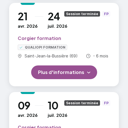
21
24
au
Session terminée
FP
avr. 2026
juil. 2026
Corgier formation
QUALIOPI FORMATION
Commune :
Durée totale :
Saint-Jean-la-Bussière (69)
- 6 mois
Plus d'informations
09
10
au
Session terminée
FP
avr. 2026
juil. 2026
Corgier formation