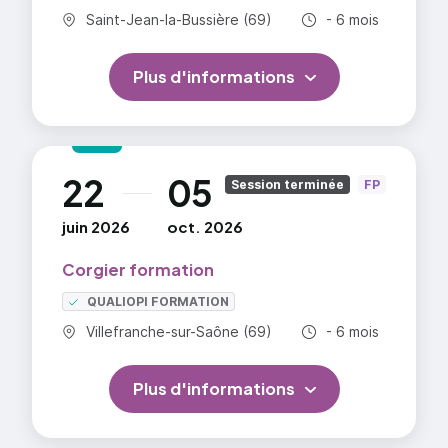
Commune :
Durée totale :
Saint-Jean-la-Bussière (69)
- 6 mois
Plus d'informations
22
05
au
Session terminée
FP
juin 2026
oct. 2026
Corgier formation
QUALIOPI FORMATION
Commune :
Durée totale :
Villefranche-sur-Saône (69)
- 6 mois
Plus d'informations