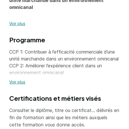
unité marchande dans un environnement
omnicanal
Assurer une veille professionnelle et
Voir plus
commerciale
Participer à la gestion des flux marchands
Programme
Contribuer au merchandising
CCP 1: Contribuer à l’efficacité commerciale d’une
Analyser ses performances commerciales et
unité marchande dans un environnement omnicanal
en rendre compte
CCP 2: Améliorer l’expérience client dans un
environnement omnicanal
Améliorer l'expérience client dans un
=> En savoir plus
Voir plus
environnement omnicanal
Certifications et métiers visés
Représenter l'unité marchande et contribuer à
la valorisation de son image
Consulter le diplôme, titre ou certificat... délivrés en
Conseiller le client en conduisant l'entretien
fin de formation ainsi que les métiers auxquels
de vente
cette formation vous donne accès.