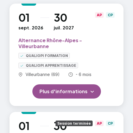
01
30
au
AP
CP
sept. 2026
juil. 2027
Alternance Rhône-Alpes -
Villeurbanne
QUALIOPI FORMATION
QUALIOPI APPRENTISSAGE
Commune :
Durée totale :
Villeurbanne (69)
- 6 mois
Plus d'informations
01
30
au
Session terminée
AP
CP