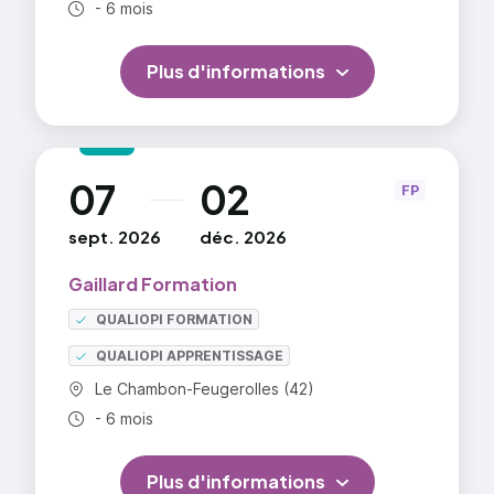
port d'une tenue spécifique peut lui être imposée.
Durée totale :
- 6 mois
Plus d'informations
07
02
au
FP
sept. 2026
déc. 2026
Gaillard Formation
QUALIOPI FORMATION
QUALIOPI APPRENTISSAGE
Commune :
Le Chambon-Feugerolles (42)
Durée totale :
- 6 mois
Plus d'informations