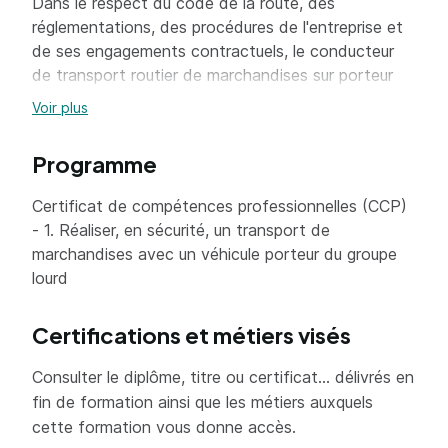
Dans le respect du code de la route, des
réglementations, des procédures de l'entreprise et
de ses engagements contractuels, le conducteur
de transport routier de marchandises sur porteur
conduit sur tout type de parcours, quelles que
Voir plus
soient les conditions météorologiques, de jour
comme de nuit.
Programme
Les caractéristiques des transports à effectuer
sont multiples : livraisons et enlèvements en zones
Certificat de compétences professionnelles (CCP)
urbaines, notamment les zones à faibles émissions
- 1. Réaliser, en sécurité, un transport de
(ZFE), en régional, en national ou en messagerie.
marchandises avec un véhicule porteur du groupe
Le conducteur de transport routier de
lourd
marchandises sur porteur vérifie l'état du véhicule
et des équipements. Il vérifie la présence à bord et
Certifications et métiers visés
la validité des documents obligatoires. A l'issue des
opérations de manutention, il conduit le véhicule,
Consulter le diplôme, titre ou certificat... délivrés en
souvent sur des parcours préalablement définis ou
fin de formation ainsi que les métiers auxquels
prescrits. En adoptant les principes de
cette formation vous donne accès.
l'écoconduite, il limite son impact sur