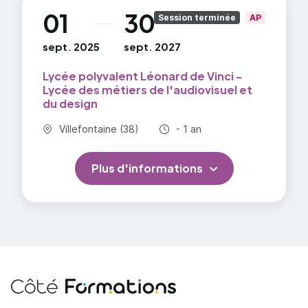
01
30
au
Session terminée
AP
sept. 2025
sept. 2027
Lycée polyvalent Léonard de Vinci -
Lycée des métiers de l'audiovisuel et
du design
Commune :
Durée totale :
Villefontaine (38)
- 1 an
Plus d'informations