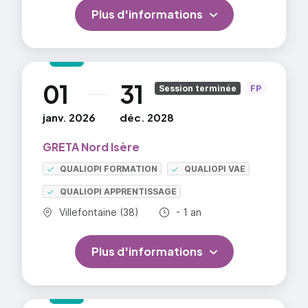
Plus d'informations
01
31
au
Session terminée
FP
janv. 2026
déc. 2028
GRETA Nord Isère
QUALIOPI FORMATION
QUALIOPI VAE
QUALIOPI APPRENTISSAGE
Commune :
Durée totale :
Villefontaine (38)
- 1 an
Plus d'informations