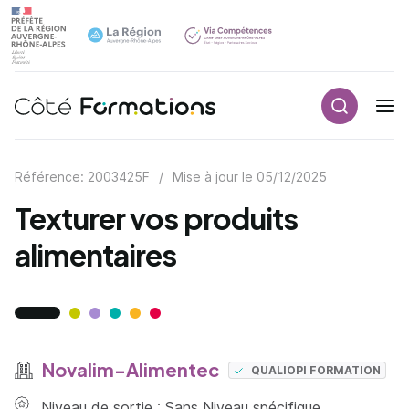
Recherch
Navigation principale
common.skip_link
Référence: 2003425F
/
Mise à jour le
05/12/2025
Texturer vos produits
alimentaires
Novalim-Alimentec
QUALIOPI FORMATION
Niveau de sortie : Sans Niveau spécifique