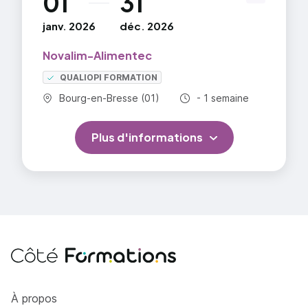
01
31
janv. 2026
déc. 2026
Novalim-Alimentec
QUALIOPI FORMATION
Commune :
Durée totale :
Bourg-en-Bresse (01)
- 1 semaine
Plus d'informations
Côté Formations
À propos