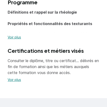
Programme
formulations Clean Label & Bio
Définitions et rappel sur la rhéologie
Propriétés et fonctionnalités des texturants
Dérivés de l’amidon (amidons modifiés)
Voir plus
Extraits d’algues
Certifications et métiers visés
Exsudats de plantes
Gommes d’origine microbienne
Consulter le diplôme, titre ou certificat... délivrés en
fin de formation ainsi que les métiers auxquels
Dérivés de la cellulose
cette formation vous donne accès.
Pectines
Voir plus
Les agents émulsifiants
Le choix du texturant en fonction des propriétés
du produit fini et des procédés de fabrication,
conseils pour la formulation de vos produits Clean