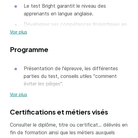
Le test Bright garantit le niveau des
apprenants en langue anglaise.
Développer ses compétences linguistiques en
anglais : grammaire, structure et
Voir plus
compréhension orale en vue d'obtenir un bon
score au test.
Programme
Se familiariser avec le test.
Présentation de l'épreuve, les différentes
Travailler rapidement et attentivement.
parties du test, conseils utiles "comment
Enrichir son vocabulaire.
éviter les pièges".
Préparation adaptée au niveau visé.
Voir plus
Validation finale : passage du Bright
Certifications et métiers visés
Language
Consulter le diplôme, titre ou certificat... délivrés en
fin de formation ainsi que les métiers auxquels
=> En savoir plus