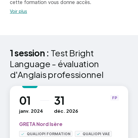
cette formation vous donne accès.
Voir plus
1 session :
Test Bright
Language - évaluation
d'Anglais professionnel
01
31
au
FP
janv. 2024
déc. 2026
GRETA Nord Isère
QUALIOPI FORMATION
QUALIOPI VAE