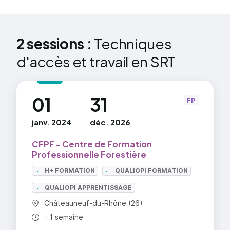
Systèmes d’ancrage de la corde dans le
houppier : système fermé.
Utilisation et mise en place des Rope
2 sessions :
Techniques
sleeves.
d'accès et travail en SRT
Utilisation des nouveaux matériels type Rope
Wrench, Zigzag, Lov2 et autres bloqueurs
01
31
au
FP
janv. 2024
déc. 2026
CFPF - Centre de Formation
Professionnelle Forestière
H+ FORMATION
QUALIOPI FORMATION
QUALIOPI APPRENTISSAGE
Commune :
Châteauneuf-du-Rhône (26)
Durée totale :
- 1 semaine