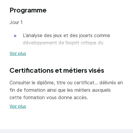
visés.
Programme
Objectifs :
Jour 1
Analyser des jeux et jouets selon les
L’analyse des jeux et des jouets comme
habiletés cognitives, fonctionnelles et
développement de l’esprit critique du
motrices, sociales et langagières
professionnel
Voir plus
Utiliser une méthodologie d'analyse
Les fondements théoriques des facette B et
pluridisciplinaire
C du système ESAR :
Certifications et métiers visés
Développer son esprit critique pour proposer
Les habiletés cognitives
Consulter le diplôme, titre ou certificat... délivrés en
des supports ludiques adaptés
fin de formation ainsi que les métiers auxquels
Les habiletés fonctionnelles et
cette formation vous donne accès.
motrices
Voir plus
Analyses de jeux et jouets à partir des
facettes B et C
Jour 2