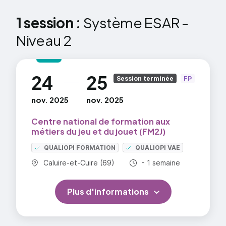
Les fondements théoriques des facettes D
1 session :
Système ESAR -
et E du système ESAR :
Niveau 2
les habiletés sociales
Les habiletés langagières
24
25
au
Session terminée
FP
Analyse de jeux et jouets à partir des
nov. 2025
nov. 2025
facettes D et E
Analyse des jeux et jouets dans une
Centre national de formation aux
métiers du jeu et du jouet (FM2J)
approche psychosociale
QUALIOPI FORMATION
QUALIOPI VAE
Commune :
Durée totale :
Caluire-et-Cuire (69)
- 1 semaine
=> En savoir plus
Plus d'informations