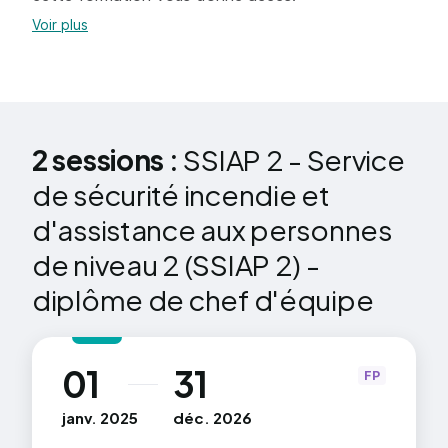
Voir plus
2 sessions :
SSIAP 2 - Service
de sécurité incendie et
d'assistance aux personnes
de niveau 2 (SSIAP 2) -
diplôme de chef d'équipe
01
31
au
FP
janv. 2025
déc. 2026