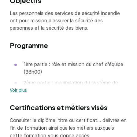
Objectifs
Les personnels des services de sécurité incendie
ont pour mission d'assurer la sécurité des
personnes et la sécurité des biens.
Programme
1ère partie : rôle et mission du chef d'équipe
(38h00)
2ème partie : manipulation du système de
sécurité incendie (10h00)
Voir plus
3ème partie : hygiène et sécurité du travail
Certifications et métiers visés
en matière de sécurité incendie (06h00)
4ème partie : chef du poste central de
Consulter le diplôme, titre ou certificat... délivrés en
sécurité en situation de crise (16h00)
fin de formation ainsi que les métiers auxquels
cette formation vous donne accès.