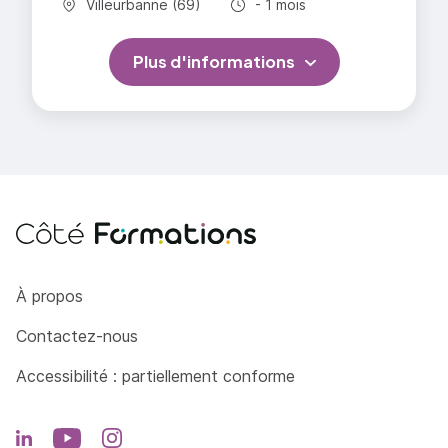
Commune :
Durée totale :
Villeurbanne (69)
- 1 mois
Plus d'informations
Côté Formations
À propos
Contactez-nous
Accessibilité : partiellement conforme