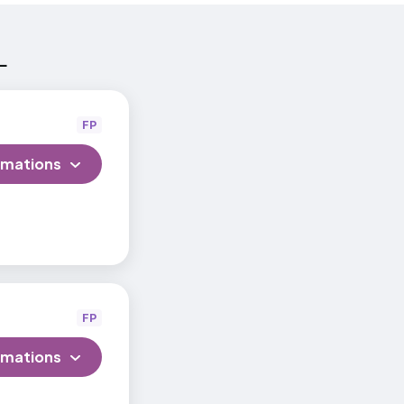
L
FP
rmations
FP
rmations