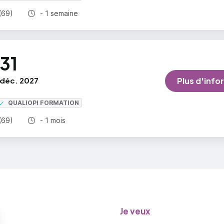
Durée totale :
(69)
- 1 semaine
31
déc. 2027
Plus d'info
QUALIOPI FORMATION
Durée totale :
(69)
- 1 mois
Je veux