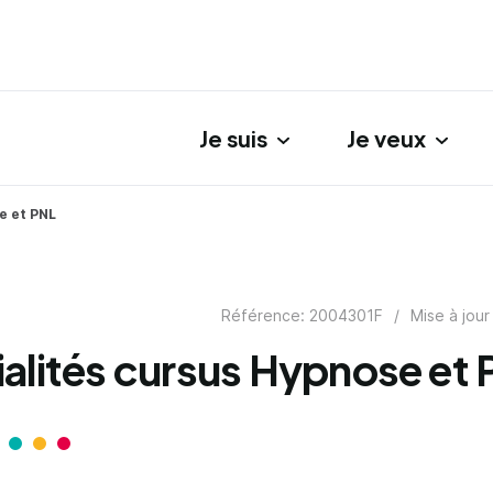
Je suis
Je veux
gation principale
e et PNL
Référence: 2004301F
/
Mise à jour
alités cursus Hypnose et