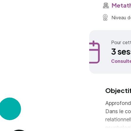
Metath
Niveau de
Pour cet
3 ses
Consult
Objecti
Approfondi
Dans le co
relationne
psychologi