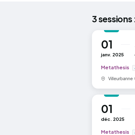
Les troubl
* La relati
3 sessions 
* La relati
* La relati
01
* Dissocia
au
* Compulsi
janv. 2025
* Les quat
* Que se ca
Metathesis
* Poids et 
Commune :
Villeurbanne 
* Poids et
* Lévitatio
* Confianc
01
au
déc. 2025
Metathesis