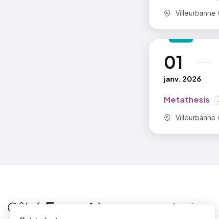
Commune :
Villeurbanne 
01
au
janv. 2026
Metathesis
Commune :
Villeurbanne 
Je suis