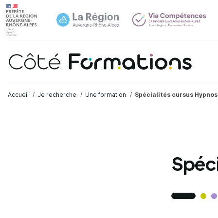
Navi
common.skip_link
Fil d'Ariane
Accueil
Je recherche
Une formation
Spécialités cursus Hypnos
Spéci