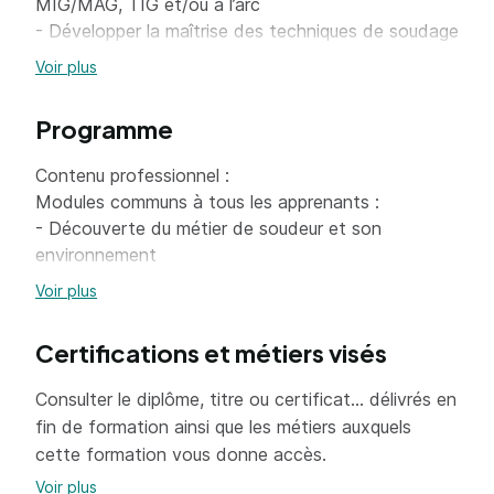
MIG/MAG, TIG et/ou à l’arc
- Développer la maîtrise des techniques de soudage
en toutes positions
Voir plus
- Développer des compétences transversales telles
que la sécurité, le contrôle qualité ou encore la
Programme
maintenance
- Préparer les stagiaires à intégrer le marché du
Contenu professionnel :
travail avec une expérience pratique solide
Modules communs à tous les apprenants :
- Découverte du métier de soudeur et son
environnement
- Introduction à l’industrie 4.0 appliquée à la
Voir plus
soudure
- Découverte des 3 procédés de soudage et
Certifications et métiers visés
positions
Module individualisé :
Consulter le diplôme, titre ou certificat... délivrés en
- Perfectionnement sur un procédé de soudage et
fin de formation ainsi que les métiers auxquels
les positions
cette formation vous donne accès.
Modules complémentaires :
Voir plus
- Prévention des Risques liés à l’activité physique