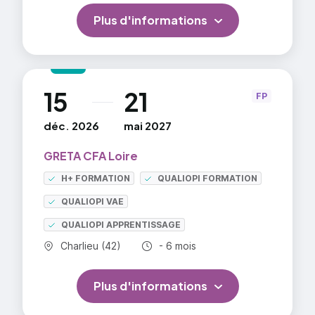
Plus d'informations
15
21
au
FP
déc. 2026
mai 2027
GRETA CFA Loire
H+ FORMATION
QUALIOPI FORMATION
QUALIOPI VAE
QUALIOPI APPRENTISSAGE
Commune :
Durée totale :
Charlieu (42)
- 6 mois
Plus d'informations