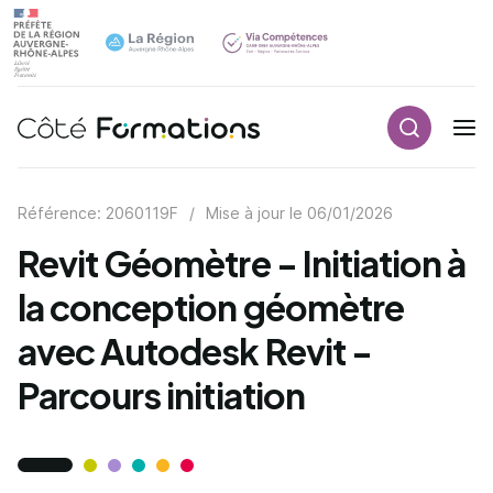
Recherch
Navigation principale
common.skip_link
Référence: 2060119F
/
Mise à jour le
06/01/2026
Revit Géomètre - Initiation à
la conception géomètre
avec Autodesk Revit -
Parcours initiation