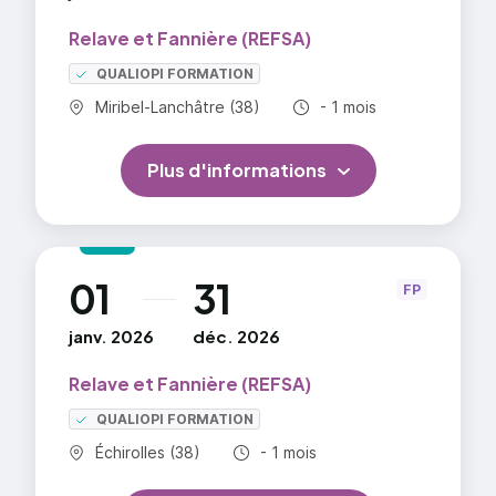
Représentation d’une thématique d’impacts
Relave et Fannière (REFSA)
QUALIOPI FORMATION
Commune :
Durée totale :
Miribel-Lanchâtre (38)
- 1 mois
Plus d'informations
01
31
au
FP
janv. 2026
déc. 2026
Relave et Fannière (REFSA)
QUALIOPI FORMATION
Commune :
Durée totale :
Échirolles (38)
- 1 mois