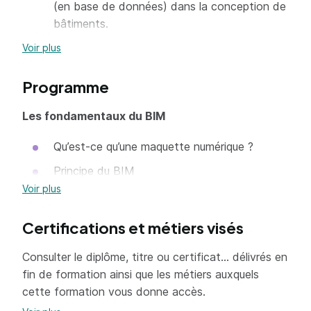
(en base de données) dans la conception de
bâtiments.
Maîtriser l’interface utilisateur de Revit.
Voir plus
Savoir catégoriser les objets Revit et définir
Programme
leurs propriétés.
Construire et gérer les requêtes d’affichage
Les fondamentaux du BIM
les éléments (les vues).
Qu’est-ce qu’une maquette numérique ?
Savoir générer la documentation projet.
Principe du BIM
Concevoir un bâtiment avec des fondations
Voir plus
Méthodologies de collaboration partielle ou
et une structure simples.
totale
Modéliser une surface topographique à partir
Certifications et métiers visés
Panorama des outils BIM
d’un DWG ou directement dans Revit.
Consulter le diplôme, titre ou certificat... délivrés en
Partager les coordonnées du projet avec
fin de formation ainsi que les métiers auxquels
l’ensemble des acteurs de la maquette
Le BIM dans Revit, Concepts de base
cette formation vous donne accès.
numérique.