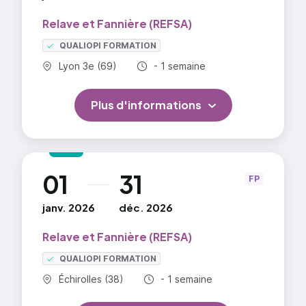
Relave et Fannière (REFSA)
QUALIOPI FORMATION
Commune :
Durée totale :
Lyon 3e (69)
- 1 semaine
Plus d'informations
01
31
au
FP
janv. 2026
déc. 2026
Relave et Fannière (REFSA)
QUALIOPI FORMATION
Commune :
Durée totale :
Échirolles (38)
- 1 semaine