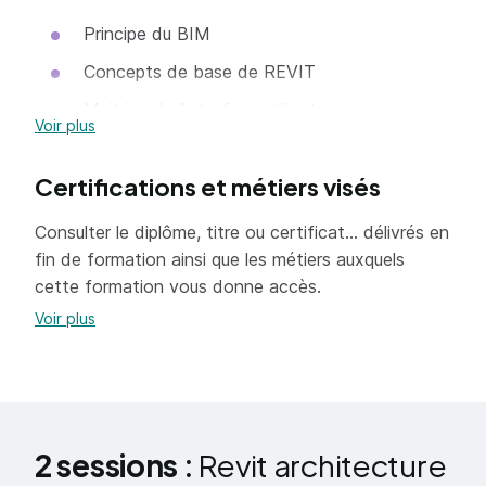
Principe du BIM
Concepts de base de REVIT
Maitrise de l'interface utilisateur
Voir plus
Modélisation simple : repérage, outils 2D
Certifications et métiers visés
Modélisation simple : outils 3D
Insertion d'objets
Consulter le diplôme, titre ou certificat... délivrés en
fin de formation ainsi que les métiers auxquels
Documentation simple
cette formation vous donne accès.
Liaison de formats DXF / DWG
Voir plus
Topographie simple et perspective
Mise en page
Création du cartouche et impression
Découverte des familles 2D
2 sessions :
Revit architecture