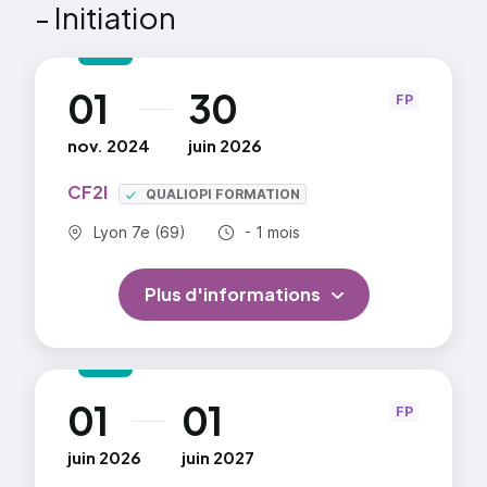
Évaluation / Certification
- Initiation
=> En savoir plus
01
30
au
FP
nov. 2024
juin 2026
CF2I
QUALIOPI FORMATION
Commune :
Durée totale :
Lyon 7e (69)
- 1 mois
Plus d'informations
01
01
au
FP
juin 2026
juin 2027