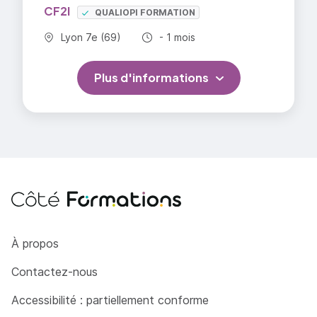
CF2I
QUALIOPI FORMATION
Commune :
Durée totale :
Lyon 7e (69)
- 1 mois
Plus d'informations
Côté Formations
À propos
Contactez-nous
Accessibilité : partiellement conforme