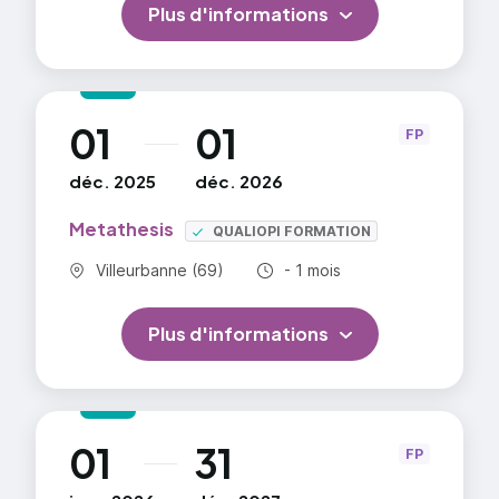
Plus d'informations
01
01
au
FP
déc. 2025
déc. 2026
Metathesis
QUALIOPI FORMATION
Commune :
Durée totale :
Villeurbanne (69)
- 1 mois
Plus d'informations
01
31
au
FP