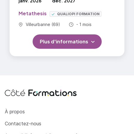
janv. 2026
déc. 2027
Metathesis
QUALIOPI FORMATION
Commune :
Durée totale :
Villeurbanne (69)
- 1 mois
Plus d'informations
Côté Formations
À propos
Contactez-nous