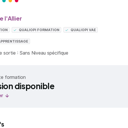
 l'Allier
TION
QUALIOPI FORMATION
QUALIOPI VAE
APPRENTISSAGE
 sortie : Sans Niveau spécifique
te formation
sion disponible
er
fs