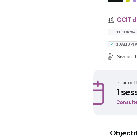
CCIT de
H+ FORMA
QUALIOPI 
Niveau de
Pour cet
1 ses
Consult
Objecti