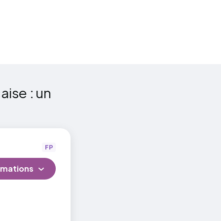
tions aux
aise : un
FP
rmations
ms