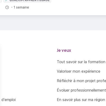
E
QUALIOPI APPRENTISSAGE
ord des adjectifs qualificatifs, adjectifs de couleur…
Durée totale :
- 1 semaine
ord et pluriel des nombres
 lettres, notes, synthèses, rapports et comptes-r
n des verbes (futur / conditionnel, verbes irrégul
Je veux
ce des temps, accords des participes passés)
Tout savoir sur la formation
Valoriser mon expérience
Réfléchir à mon projet prof
Évoluer professionnellement
 d'emploi
En savoir plus sur ma région