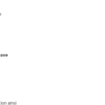
e
un groupe
isir le
taxe
xicaux
angue
tion ainsi