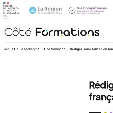
Navi
common.skip_link
Fil d'Ariane
Accueil
Je recherche
Une formation
Rédiger sans fautes en lan
Rédig
franç