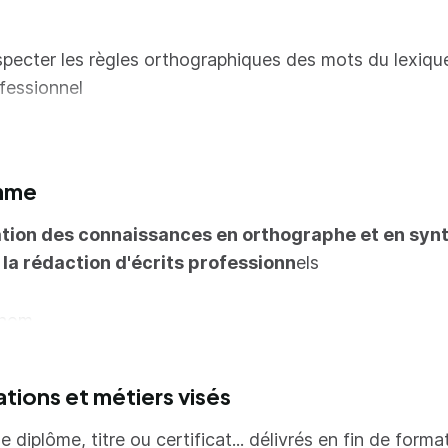
pecter les règles orthographiques des mots du lexiqu
fessionnel
juguer et accorder les verbes
order de façon cohérente les éléments compris dans 
mme
minal
férencier les paronymes du lexique professionnel et cho
tion des connaissances en orthographe et en syn
 mot selon le contexte
 la rédaction d'écrits professionn
els
ire correctement les homophones grammaticaux et le
 nom
triser les principales difficultés de l'orthographe en l
verbe
nçaise
ations et métiers visés
djectif
liorer la qualité de l'expression écrite dans un cadre
fessionnel
déterminant
e diplôme, titre ou certificat... délivrés en fin de forma