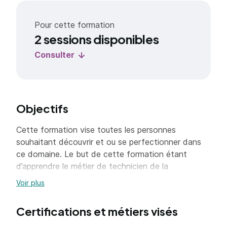
Pour cette formation
2 sessions disponibles
Consulter
Objectifs
Cette formation vise toutes les personnes
souhaitant découvrir et ou se perfectionner dans
ce domaine. Le but de cette formation étant
d’apprendre le métier de technicien de la
communication.
Voir plus
Certifications et métiers visés
L’objectif de cette formation est d’acquérir des