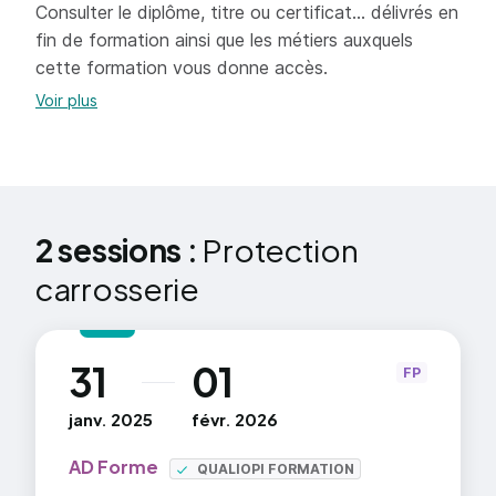
compétences liées à un savoir faire pour un
Consulter le diplôme, titre ou certificat... délivrés en
environnement professionnel pour développer un
fin de formation ainsi que les métiers auxquels
nouveau marché de la société où il travaille mais
cette formation vous donne accès.
également avoir la capacité créer sa propre
Voir plus
structure.
2 sessions :
Protection
carrosserie
31
01
au
FP
janv. 2025
févr. 2026
AD Forme
QUALIOPI FORMATION