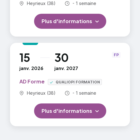
Commune :
Durée totale :
Heyrieux (38)
- 1 semaine
Plus d'informations
15
30
au
FP
janv. 2026
janv. 2027
AD Forme
QUALIOPI FORMATION
Commune :
Durée totale :
Heyrieux (38)
- 1 semaine
Plus d'informations