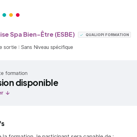
ise Spa Bien-Être (ESBE)
QUALIOPI FORMATION
 sortie : Sans Niveau spécifique
te formation
sion disponible
er
fs
e la formation, le participant sera capable de :