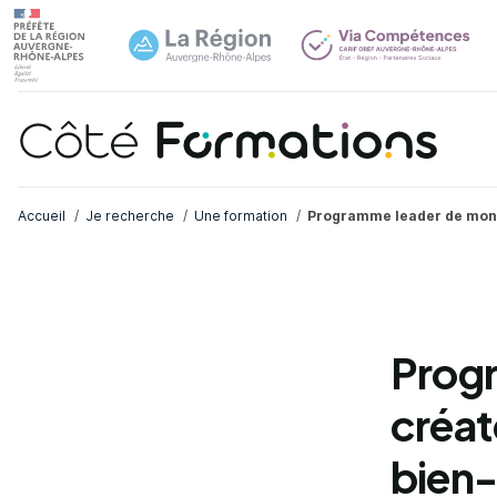
Navi
common.skip_link
Fil d'Ariane
Accueil
Je recherche
Une formation
Programme leader de mon 
Prog
créat
bien-