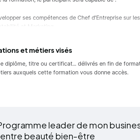
elopper ses compétences de Chef d’Entreprise sur les
tabilité et Marketing
ider la Stratégie de Rentabilité du futur Centre
ations et métiers visés
ider son Positionnement Marketing et Créer sa Stratég
munication pour un lancement réussi
e diplôme, titre ou certificat... délivrés en fin de forma
borer la Vision à moyen et long terme utile à la pérenn
tiers auxquels cette formation vous donne accès.
jet
US Découvrir la notion de Parcours Client pour incar
rque.
Programme leader de mon busines
centre beauté bien-être