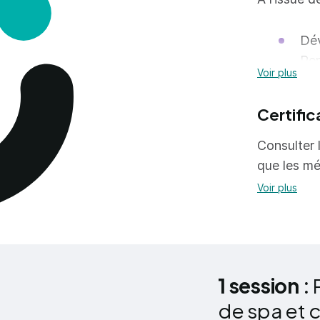
Dév
Ren
Voir plus
Val
Certific
Val
Com
Consulter l
Éla
que les mé
pro
Voir plus
BON
Ma
1 session :
de spa et 