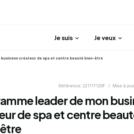
Je suis
Je veux
gation principale
business créateur de spa et centre beauté bien-être
Référence: 221111129F
/
Mise à jou
ramme leader de mon busi
eur de spa et centre beau
être