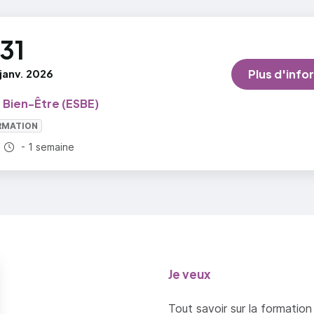
31
janv. 2026
Plus d'info
 Bien-Être (ESBE)
RMATION
Durée totale :
- 1 semaine
Je veux
Tout savoir sur la formation