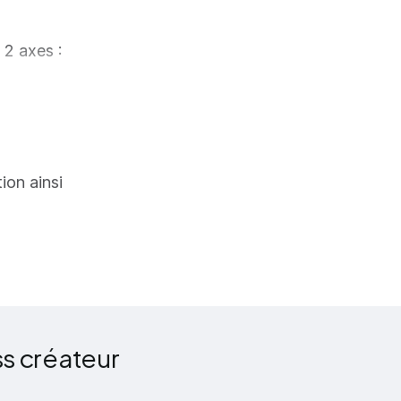
 2 axes :
ie de
tion ainsi
ité du
ner votre
s créateur