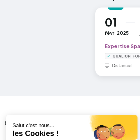
01
au
févr. 2025
Expertise Spa
QUALIOPI FO
Distanciel
Je suis
Au collège
Côté Formations