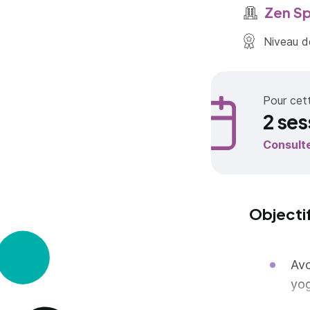
Zen S
Niveau de
Pour cet
2 ses
Consult
Objecti
Avo
yo