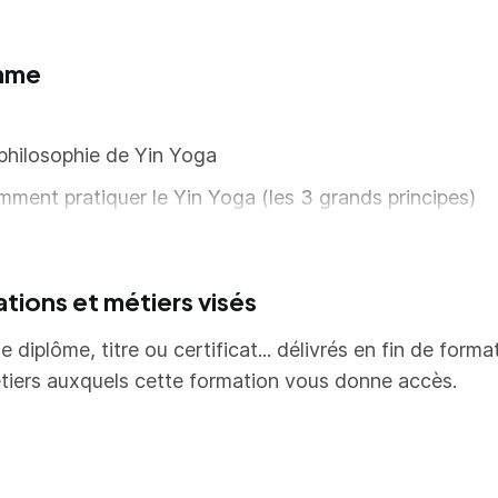
oir créer une séquence de postures.
prendre la science derrière un étirement passif.
mme
ir la capacité à adapter les postures et proposer des 
r des personnes en condition spécifique
philosophie de Yin Yoga
ment pratiquer le Yin Yoga (les 3 grands principes)
science de l’étirement passif
natomie dans le contexte de yin yoga
ations et métiers visés
 compréhension de la différence entre les styles de yi
e diplôme, titre ou certificat... délivrés en fin de forma
ng du yoga
tiers auxquels cette formation vous donne accès.
méthodologie de l’enseignement.
corps selon la médecine traditionnelle chinoise
 pathologies et les postures de yin yoga