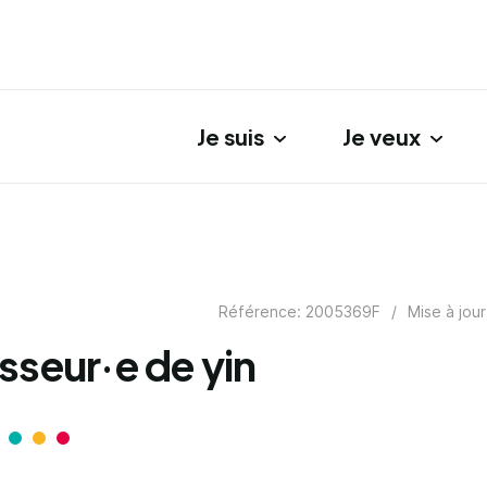
Je suis
Je veux
gation principale
Référence: 2005369F
/
Mise à jour
sseur·e de yin