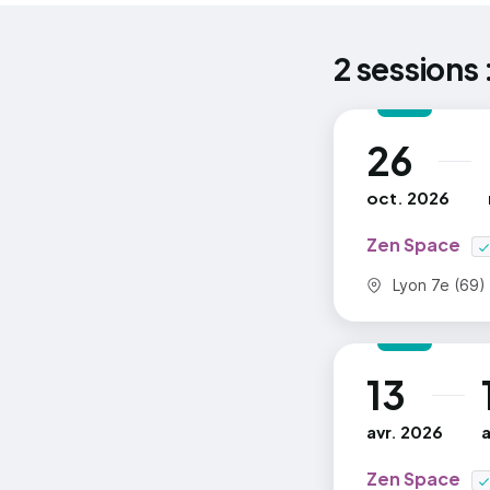
L’a
2 sessions 
Com
des
Com
26
au
pra
oct. 2026
Zen Space
=> En savoi
Commune :
Lyon 7e (69)
13
au
avr. 2026
Zen Space