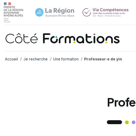
Navi
common.skip_link
Fil d'Ariane
Accueil
Je recherche
Une formation
Professeur·e de yin
Profe