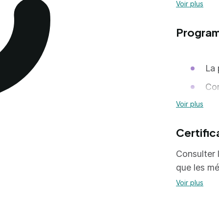
Sav
Voir plus
Com
Progra
Avo
pou
La 
Com
Voir plus
La 
L’a
Certific
Une
Consulter l
ya
que les mé
La 
Voir plus
Le 
Les