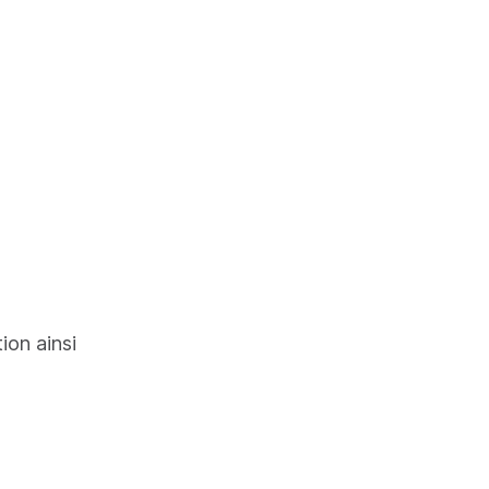
variantes
n et de
tion ainsi