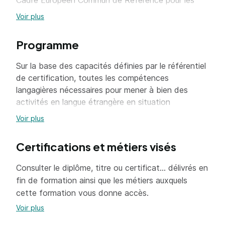
Cadre Européen Commun de Référence pour les
Langues (CECRL).
Voir plus
Programme
Sur la base des capacités définies par le référentiel
de certification, toutes les compétences
langagières nécessaires pour mener à bien des
activités en langue étrangère en situation
professionnelle sont évaluées :
Voir plus
compréhension écrite et orale,
Certifications et métiers visés
production écrite et orale,
Consulter le diplôme, titre ou certificat... délivrés en
interaction.
fin de formation ainsi que les métiers auxquels
cette formation vous donne accès.
Les composantes pragmatique et linguistique de la
communication sont évaluées.
Voir plus
=> En savoir plus