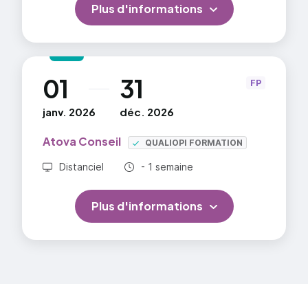
Plus d'informations
01
31
au
FP
janv. 2026
déc. 2026
Atova Conseil
QUALIOPI FORMATION
Durée totale :
Distanciel
- 1 semaine
Plus d'informations