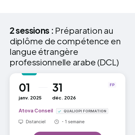
2 sessions :
Préparation au
diplôme de compétence en
langue étrangère
professionnelle arabe (DCL)
01
31
au
FP
janv. 2025
déc. 2026
Atova Conseil
QUALIOPI FORMATION
Durée totale :
Distanciel
- 1 semaine