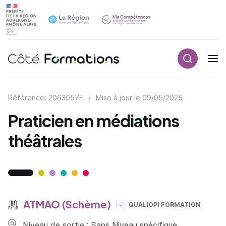
Recherch
Navigation principale
common.skip_link
Référence: 2063057F
/
Mise à jour le
09/05/2025
Praticien en médiations
théâtrales
ATMAO (Schème)
QUALIOPI FORMATION
Niveau de sortie : Sans Niveau spécifique