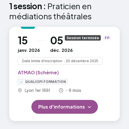
1 session :
comme objets de médiation entre art et
Praticien en
thérapie.
médiations théâtrales
Module 1
Expérimentation des techniques
15
05
au
Session terminée
FP
théâtra
janv. 2026
déc. 2026
Les fondamentaux du théâtre / Question du
jeu et de l’espace.
Date limite d'inscription
20 décembre 2025
ATMAO (Schème)
Programme :
QUALIOPI FORMATION
Janvier (3 jours) : Le lieu / L’espace / La
Commune :
Durée totale :
Lyon 1er (69)
- 6 mois
scène
Février(3 jours) : La gestuelle / La voix / Le
Plus d'informations
regard
Mars (3 jours) : Créer / Construire / Mettre en
scène