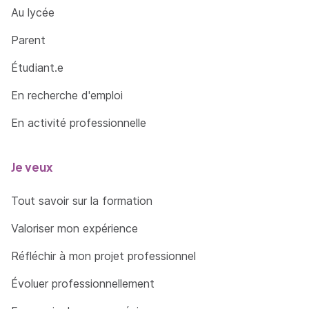
Programme :
Au lycée
Juin (3 jours) : L’imaginaire
Parent
Juillet (3 jours) : La couleur des sentiments
Étudiant.e
Septembre (3 jours) : Improvisation / Lâcher
En recherche d'emploi
prise
En activité professionnelle
Octobre (3 jours) : L’autre / L’écoute (sans
autre, pas de théâtre) / Se mettre à la place
de.
Je veux
Novembre (3 jours) : Analyse de la pratique
Tout savoir sur la formation
Décembre (2 jours) : Action / Jeu / Spectacle
improvisation
Valoriser mon expérience
Réfléchir à mon projet professionnel
Organisation pédagogique par session :
Évoluer professionnellement
pratiques théâtrales : 1 jour