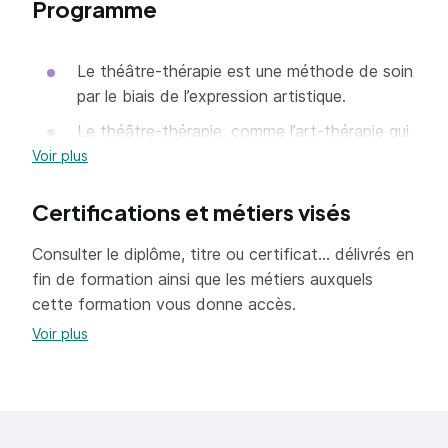
Programme
sociaux.
Les enjeux
Le théâtre-thérapie est une méthode de soin
institutionnels.
par le biais de l’expression artistique.
Les processus de
Le théâtre-thérapie, comme l’art-thérapie qui
créati
utilise un médium autre, engage dans sa
Voir plus
pratique une connaissance plurielle.
Certifications et métiers visés
Avec des acquis indispensables en théories
analytiques en clinique, nous utilisons ici,
Consulter le diplôme, titre ou certificat... délivrés en
comme média, le jeu et les techniques
fin de formation ainsi que les métiers auxquels
théâtrales, la gestuelle, la voix, l’écriture, la
cette formation vous donne accès.
mise en scène.
Voir plus
Il s’agit aussi d’en connaitre et d’en
approfondir leurs champs pratiques,
philosophiques et sociaux.
Il recourt au jeu et aux techniques du théâtre