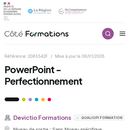
Recherch
Navigation principale
common.skip_link
Référence: 2065542F
/
Mise à jour le
06/01/2026
PowerPoint -
Perfectionnement
Devictio Formations
QUALIOPI FORMATION
Niveau de sortie : Sans Niveau spécifique