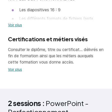
Les diapositives 16 : 9
Les différents formats de fichiers (pptx,
ppt,ppsx,pdf, jpg)
Voir plus
Créer un thème personnalisé (couleurs,
Certifications et métiers visés
polices, effets)
Créer des modèles
Consulter le diplôme, titre ou certificat... délivrés en
fin de formation ainsi que les métiers auxquels
Utiliser le mode
cette formation vous donne accès.
Masque
Voir plus
Exploiter plusieurs masques
Définir les en-têtes et pieds de page
Intégrer des espaces réservés
Utiliser la trieuse pour classer, supprimer,
2 sessions :
PowerPoint -
insérer, copier ou masquer des diapositives
Perfectionnement