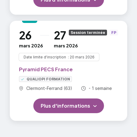
26
27
au
Session terminée
FP
mars 2026
mars 2026
Date limite d'inscription
20 mars 2026
Pyramid PECS France
QUALIOPI FORMATION
Commune :
Durée totale :
Clermont-Ferrand (63)
- 1 semaine
Plus d'informations