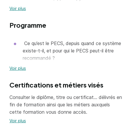
l’éducation).
Voir plus
Ensuite, il détaille la mise en place de
chacune des 6 phases du PECS.
Programme
A l’issue des deux jours de formation, chaque
stagiaire est à même d’enseigner le PECS à un
Ce qu’est le PECS, depuis quand ce système
enfant ou un adulte présentant un trouble de la
existe-t-il, et pour qui le PECS peut-il être
communication orale.
recommandé ?
Voir plus
Le lien entre le PECS et la parole.
Certifications et métiers visés
Les composantes de l’ABA fonctionnelle.
Consulter le diplôme, titre ou certificat... délivrés en
Le lien entre chacune de ces composantes
fin de formation ainsi que les métiers auxquels
et la mise en place du PECS.
cette formation vous donne accès.
Comment le PECS a été conçu et par qui ?
Voir plus
Comment bien se préparer à l’enseignement