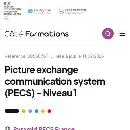
Recherch
Navigation principale
common.skip_link
Référence: 2058676F
/
Mise à jour le
11/02/2026
Picture exchange
communication system
(PECS) - Niveau 1
Pyramid PECS France