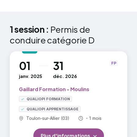
maîtrise du véhicule hors et en circulation ainsi que
sur le comportement en circulation.
1 session :
Permis de
conduire catégorie D
01
31
au
FP
janv. 2025
déc. 2026
Gaillard Formation - Moulins
QUALIOPI FORMATION
QUALIOPI APPRENTISSAGE
Commune :
Durée totale :
Toulon-sur-Allier (03)
- 1 mois
Plus d'informations