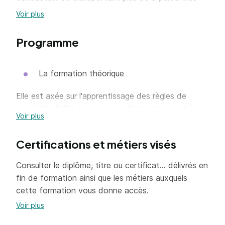
non compris le conducteur.
Voir plus
Programme
La formation théorique
Elle est axée sur l'apprentissage des règles de
conduite et des bons comportements en matière
Voir plus
de sécurité routière. Elle comprend des leçons
théoriques et des tests.
Certifications et métiers visés
La formation pratique
Consulter le diplôme, titre ou certificat... délivrés en
Elle est axée sur les bons comportements du
fin de formation ainsi que les métiers auxquels
conducteur, afin de ne mettre en danger ni sa
cette formation vous donne accès.
propre sécurité ni celle des autres.
Voir plus
L'enseignement porte sur la manipulation et la