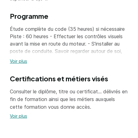
Programme
Étude complète du code (35 heures) si nécessaire
Piste : 60 heures - Effectuer les contrôles visuels
avant la mise en route du moteur. - S'installer au
poste de conduite. Savoir regarder autour de soi,
démarrer et s'arrêter, diriger le camion en marche
Voir plus
avant, en ligne droite et en courbe, connaître le
principe de fonctionnement des éléments
Certifications et métiers visés
constitutifs de la chaîne cinématique. - Savoir
effectuer les vérifications de sécurité avant
Consulter le diplôme, titre ou certificat... délivrés en
départ. Avoir des notions sur le transport routier de
fin de formation ainsi que les métiers auxquels
marchandises. Connaître la réglementation sociale
cette formation vous donne accès.
des transports. Avoir des notions sur la
Voir plus
réglementation relative à la coordination des
transports et connaître les documents spécifiques
au conducteur, au véhicule et au transport de