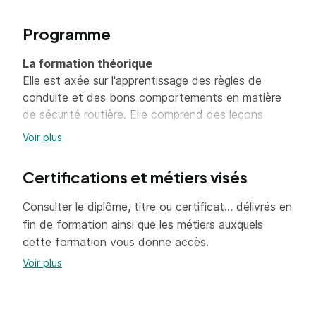
matériel dont le PTAC (poids total en charge) est
supérieur à 3,5 t.
Programme
La formation théorique
Elle est axée sur l'apprentissage des règles de
conduite et des bons comportements en matière
de sécurité routière. Elle comprend des leçons
théoriques et des tests.
Voir plus
La formation pratique
Elle est axée sur les bons comportements du
Certifications et métiers visés
conducteur, afin de ne mettre en danger ni sa
propre sécurité ni celle des autres.
Consulter le diplôme, titre ou certificat... délivrés en
L'enseignement porte sur la manipulation et la
fin de formation ainsi que les métiers auxquels
maîtrise du véhicule hors et en circulation ainsi que
cette formation vous donne accès.
sur le comportement en circulation.
Voir plus