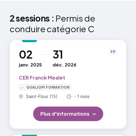
2 sessions :
Permis de
conduire catégorie C
02
31
au
FP
janv. 2025
déc. 2026
CER Franck Mealet
QUALIOPI FORMATION
Commune :
Durée totale :
Saint-Flour (15)
- 1 mois
Plus d'informations