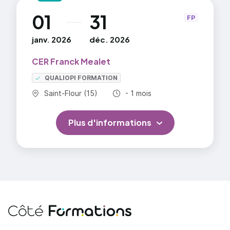
01
31
au
FP
janv. 2026
déc. 2026
CER Franck Mealet
QUALIOPI FORMATION
Commune :
Durée totale :
Saint-Flour (15)
- 1 mois
Plus d'informations