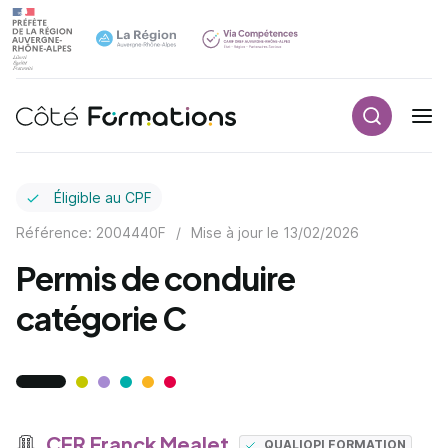
Recherch
Navigation principale
common.skip_link
Éligible au CPF
Référence: 2004440F
/
Mise à jour le
13/02/2026
Permis de conduire
catégorie C
CER Franck Mealet
QUALIOPI FORMATION