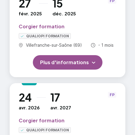
27
15
au
FP
févr. 2025
déc. 2025
Corgier formation
QUALIOPI FORMATION
Commune :
Durée totale :
Villefranche-sur-Saône (69)
- 1 mois
Plus d'informations
24
17
au
FP
avr. 2026
avr. 2027
Corgier formation
QUALIOPI FORMATION