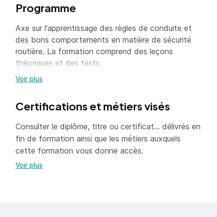
Programme
Axe sur l'apprentissage des règles de conduite et
des bons comportements en matière de sécurité
routière. La formation comprend des leçons
théoriques et des tests.
Voir plus
La formation pratique :
Certifications et métiers visés
Elle est axée sur les bons comportements du
conducteur, afin de ne mettre en danger ni
Consulter le diplôme, titre ou certificat... délivrés en
sa propre sécurité ni celle des autres.
fin de formation ainsi que les métiers auxquels
L'enseignement porte sur la manipulation et la
cette formation vous donne accès.
maîtrise du véhicule hors et en circulation
Voir plus
ainsi que sur le comportement en circulation.