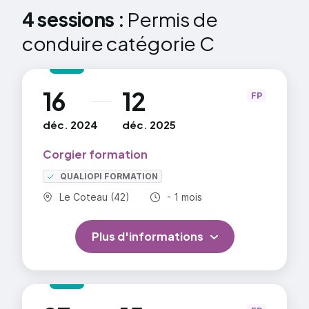
4 sessions :
Permis de
conduire catégorie C
16
12
au
FP
déc. 2024
déc. 2025
Corgier formation
QUALIOPI FORMATION
Commune :
Durée totale :
Le Coteau (42)
- 1 mois
Plus d'informations