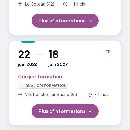
Commune :
Durée totale :
Le Coteau (42)
- 1 mois
Plus d'informations
22
18
au
FP
juin 2026
juin 2027
Corgier formation
QUALIOPI FORMATION
Commune :
Durée totale :
Villefranche-sur-Saône (69)
- 1 mois
Plus d'informations