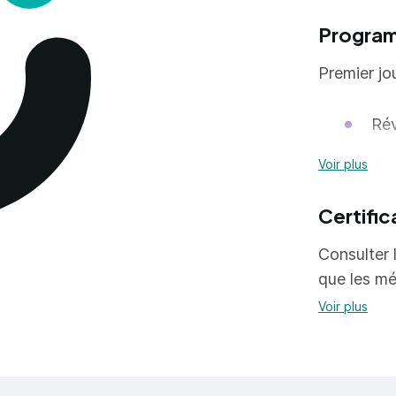
Progra
Premier jo
Rév
Rep
Voir plus
Deuxième jo
Certific
Consulter l
Cho
que les mé
tra
Voir plus
Dém
Exé
Bor