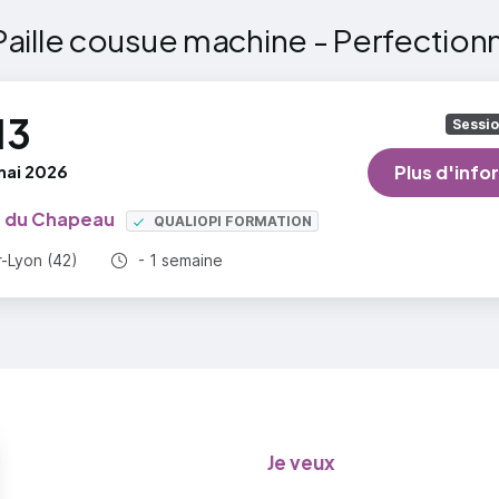
Paille cousue machine - Perfectio
jour
: travail sur des modèles personnalisés
ix du/des modèles selon les stagiaires
13
Sessi
onstration et exécution
mai 2026
Plus d'info
e du Chapeau
QUALIOPI FORMATION
r plus
Durée totale :
r-Lyon (42)
- 1 semaine
Je veux