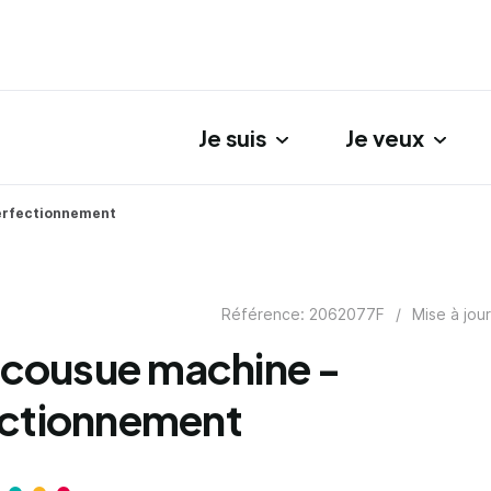
Je suis
Je veux
gation principale
Perfectionnement
Référence: 2062077F
/
Mise à jou
e cousue machine -
ectionnement