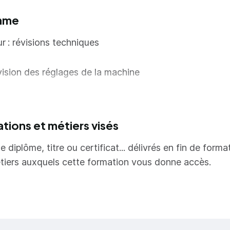
mme
ur
: révisions techniques
ision des réglages de la machine
rise des techniques de base de couture
ur : travail sur des matières autres que la paille
ations et métiers visés
e diplôme, titre ou certificat... délivrés en fin de forma
ix des matières selon celles apportées par les stagiai
tiers auxquels cette formation vous donne accès.
vail avec du crin plat
onstration sur calotte
cution
d - démonstration - exécution