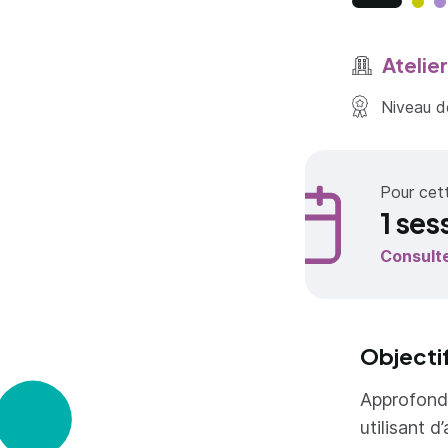
Atelie
Niveau de
Pour cet
1 ses
Consult
Objecti
Approfondi
utilisant d