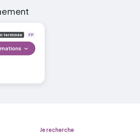
nnement
on terminée
FP
rmations
Je recherche