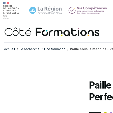
Navi
common.skip_link
Fil d'Ariane
Accueil
Je recherche
Une formation
Paille cousue machine - 
Paill
Perf