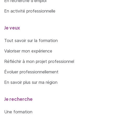
En recherche d'emploi
La palette Aspect
En activité professionnelle
TYPOGRAPHIE
Je veux
Notions sur les règles de typographie
Habillage de texte
Tout savoir sur la formation
Styles de caractères et de paragraphe
Valoriser mon expérience
Texte curviligne
Réfléchir à mon projet professionnel
LE GRAPHEUR
Évoluer professionnellement
Création et modification de graphiques
En savoir plus sur ma région
Importation et saisie de données
Je recherche
IMAGES IMPORTÉES
Une formation
Format de fichier et résolution, modèles,