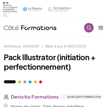
Recherch
Navigation principale
common.skip_link
Référence: 2065605F
/
Mise à jour le
06/01/2026
Pack Illustrator (initiation +
perfectionnement)
Devictio Formations
QUALIOPI FORMATION
Niveau de sortie : Sans Niveau spécifique