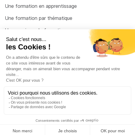
palette Liens
Une formation en apprentissage
Recadrage, transformations
Une formation par thématique
Vectorisation d’images
Un organisme de formation
Masques d’écrêtage
Un conseiller
3D
Une solution pour raccrocher
Créer des perspectives en 3D
Définir les zones d’ombres et les sources
lumineuses
Appliquer des placages sur les objets
© 2026 - Côté Formations - par
Via Compétences
Menu Pied de page
EXPORTER POUR LE WEB
Mentions Légales
Le mode aperçu en pixels
Politique de confidentialité
Dessin d’illustrations alignées sur la grille en
pixels