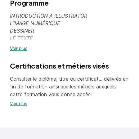
Programme
INTRODUCTION A ILLUSTRATOR
L’IMAGE NUMÉRIQUE
DESSINER
LE TEXTE
Voir plus
Texte libre, ligne de base et enveloppe
Les attributs de caractères, le chaînage,
Certifications et métiers visés
l’habillage
Consulter le diplôme, titre ou certificat... délivrés en
La vectorisation des caractères
fin de formation ainsi que les métiers auxquels
cette formation vous donne accès.
FONCTIONS COMPLEXES
Voir plus
Opérations sur les formes (Pathfinder),
dégradés de fonds et de contours
Masques, transparences et notions
d’inversion