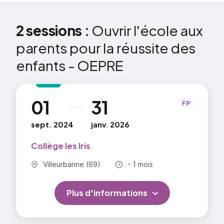
2 sessions :
Ouvrir l'école aux
parents pour la réussite des
enfants - OEPRE
01
31
au
FP
sept. 2024
janv. 2026
Collège les Iris
Commune :
Durée totale :
Villeurbanne (69)
- 1 mois
Plus d'informations