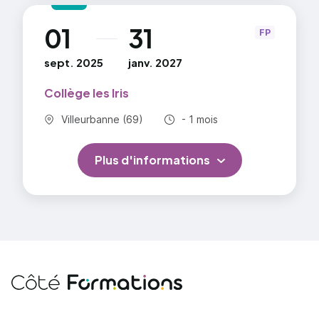
01
31
au
FP
sept. 2025
janv. 2027
Collège les Iris
Commune :
Durée totale :
Villeurbanne (69)
- 1 mois
Plus d'informations