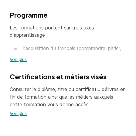
Programme
Les formations portent sur trois axes
d'apprentissage :
l'acquisition du français (comprendre, parler,
lire et écrire) ;
Voir plus
la connaissance des valeurs de la République
et leur mise en œuvre dans la société
Certifications et métiers visés
française ;
Consulter le diplôme, titre ou certificat... délivrés en
la connaissance du fonctionnement et des
fin de formation ainsi que les métiers auxquels
attentes de l'école vis-à-vis des élèves et
cette formation vous donne accès.
des parents.
Voir plus